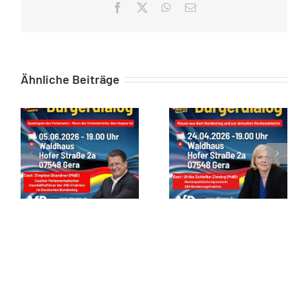
Facebook
X
WhatsApp
E-
Mail
Ähnliche Beiträge
Zusammenfassung des Bürgerstammtisch in Gera am 05.06.2026
Zusammenfassung zum Bürgerstammtisch vom 24.04.26