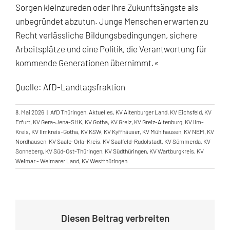
Sorgen kleinzureden oder ihre Zukunftsängste als
unbegründet abzutun. Junge Menschen erwarten zu
Recht verlässliche Bildungsbedingungen, sichere
Arbeitsplätze und eine Politik, die Verantwortung für
kommende Generationen übernimmt.«
Quelle: AfD-Landtagsfraktion
8. Mai 2026
|
AfD Thüringen
,
Aktuelles
,
KV Altenburger Land
,
KV Eichsfeld
,
KV
Erfurt
,
KV Gera-Jena-SHK
,
KV Gotha
,
KV Greiz
,
KV Greiz-Altenburg
,
KV Ilm-
Kreis
,
KV Ilmkreis-Gotha
,
KV KSW
,
KV Kyffhäuser
,
KV Mühlhausen
,
KV NEM
,
KV
Nordhausen
,
KV Saale-Orla-Kreis
,
KV Saalfeld-Rudolstadt
,
KV Sömmerda
,
KV
Sonneberg
,
KV Süd-Ost-Thüringen
,
KV Südthüringen
,
KV Wartburgkreis
,
KV
Weimar - Weimarer Land
,
KV Westthüringen
Diesen Beitrag verbreiten