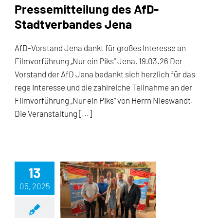
Pressemitteilung des AfD-
Stadtverbandes Jena
AfD-Vorstand Jena dankt für großes Interesse an
Filmvorführung „Nur ein Piks“ Jena, 19.03.26 Der
Vorstand der AfD Jena bedankt sich herzlich für das
rege Interesse und die zahlreiche Teilnahme an der
Filmvorführung „Nur ein Piks“ von Herrn Nieswandt.
Die Veranstaltung [...]
13
05, 2025
PM – Regionalverband Saale-Holzland-Kreis gegründet