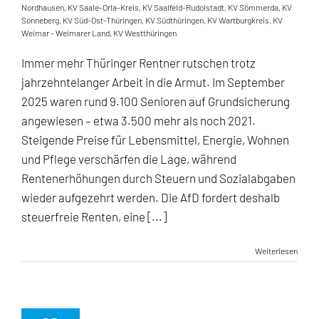
Nordhausen
,
KV Saale-Orla-Kreis
,
KV Saalfeld-Rudolstadt
,
KV Sömmerda
,
KV
Sonneberg
,
KV Süd-Ost-Thüringen
,
KV Südthüringen
,
KV Wartburgkreis
,
KV
Weimar - Weimarer Land
,
KV Westthüringen
Immer mehr Thüringer Rentner rutschen trotz
jahrzehntelanger Arbeit in die Armut. Im September
2025 waren rund 9.100 Senioren auf Grundsicherung
angewiesen – etwa 3.500 mehr als noch 2021.
Steigende Preise für Lebensmittel, Energie, Wohnen
und Pflege verschärfen die Lage, während
Rentenerhöhungen durch Steuern und Sozialabgaben
wieder aufgezehrt werden. Die AfD fordert deshalb
steuerfreie Renten, eine [...]
Weiterlesen