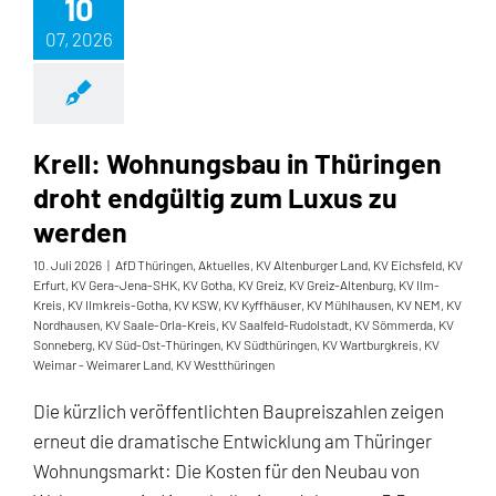
10
07, 2026
Krell: Wohnungsbau in Thüringen
droht endgültig zum Luxus zu
werden
10. Juli 2026
|
AfD Thüringen
,
Aktuelles
,
KV Altenburger Land
,
KV Eichsfeld
,
KV
Erfurt
,
KV Gera-Jena-SHK
,
KV Gotha
,
KV Greiz
,
KV Greiz-Altenburg
,
KV Ilm-
Kreis
,
KV Ilmkreis-Gotha
,
KV KSW
,
KV Kyffhäuser
,
KV Mühlhausen
,
KV NEM
,
KV
Nordhausen
,
KV Saale-Orla-Kreis
,
KV Saalfeld-Rudolstadt
,
KV Sömmerda
,
KV
Sonneberg
,
KV Süd-Ost-Thüringen
,
KV Südthüringen
,
KV Wartburgkreis
,
KV
Weimar - Weimarer Land
,
KV Westthüringen
Die kürzlich veröffentlichten Baupreiszahlen zeigen
erneut die dramatische Entwicklung am Thüringer
Wohnungsmarkt: Die Kosten für den Neubau von