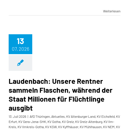
Weiterlesen
13
07, 2026
Laudenbach: Unsere Rentner
sammeln Flaschen, während der
Staat Millionen für Flüchtlinge
ausgibt
13. Juli 2026
|
AfD Thüringen
,
Aktuelles
,
KV Altenburger Land
,
KV Eichsfeld
,
KV
Erfurt
,
KV Gera-Jena-SHK
,
KV Gotha
,
KV Greiz
,
KV Greiz-Altenburg
,
KV Ilm-
Kreis
,
KV Ilmkreis-Gotha
,
KV KSW
,
KV Kyffhäuser
,
KV Mühlhausen
,
KV NEM
,
KV