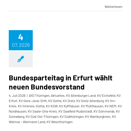
Weiterlesen
4
07, 2026
Bundesparteitag in Erfurt wählt
neuen Bundesvorstand
4. Juli 2026
|
AfD Thüringen
,
Aktuelles
,
KV Altenburger Land
,
KV Eichsfeld
,
KV
Erfurt
,
KV Gera-Jena-SHK
,
KV Gotha
,
KV Greiz
,
KV Greiz-Altenburg
,
KV Ilm-
Kreis
,
KV Ilmkreis-Gotha
,
KV KSW
,
KV Kyffhäuser
,
KV Mühlhausen
,
KV NEM
,
KV
Nordhausen
,
KV Saale-Orla-Kreis
,
KV Saalfeld-Rudolstadt
,
KV Sömmerda
,
KV
Sonneberg
,
KV Süd-Ost-Thüringen
,
KV Südthüringen
,
KV Wartburgkreis
,
KV
Weimar - Weimarer Land
,
KV Westthüringen