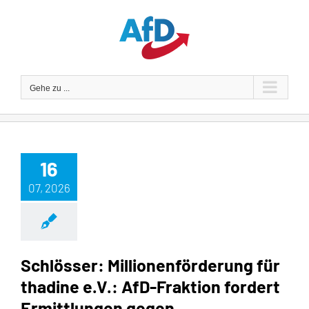
Zum
Inhalt
springen
Gehe zu ...
16
07, 2026
Schlösser: Millionenförderung für
thadine e.V.: AfD-Fraktion fordert
Ermittlungen gegen