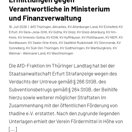
Verantwortliche in Ministerium
und Finanzverwaltung
16. Juli 2026
|
AfD Thüringen
,
Aktuelles
,
KV Altenburger Land
,
KV Eichsfeld
,
KV
Erfurt
,
KV Gera-Jena-SHK
,
KV Gotha
,
KV Greiz
,
KV Greiz-Altenburg
,
KV Ilm-
Kreis
,
KV Ilmkreis-Gotha
,
KV KSW
,
KV Kyffhäuser
,
KV Mühlhausen
,
KV NEM
,
KV
Nordhausen
,
KV Saale-Orla-Kreis
,
KV Saalfeld-Rudolstadt
,
KV Sömmerda
,
KV
Sonneberg
,
KV Süd-Ost-Thüringen
,
KV Südthüringen
,
KV Wartburgkreis
,
KV
Weimar - Weimarer Land
,
KV Westthüringen
Die AfD-Fraktion im Thüringer Landtag hat bei der
Staatsanwaltschaft Erfurt Strafanzeige wegen des
Verdachts der Untreue gemäß § 266 StGB, des
Subventionsbetrugs gemäß § 264 StGB, der Beihilfe
hierzu sowie weiterer möglicher Straftaten im
Zusammenhang mit der öffentlichen Förderung von
thadine e.V. erstattet. Nach den zugrunde liegenden
Unterlagen erhielt der Verein Fördermittel in Höhe von
[...]