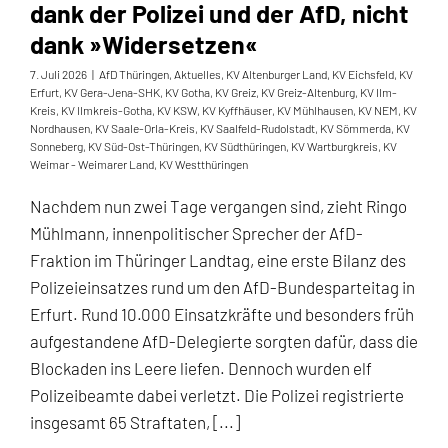
dank der Polizei und der AfD, nicht
dank »Widersetzen«
7. Juli 2026
|
AfD Thüringen
,
Aktuelles
,
KV Altenburger Land
,
KV Eichsfeld
,
KV
Erfurt
,
KV Gera-Jena-SHK
,
KV Gotha
,
KV Greiz
,
KV Greiz-Altenburg
,
KV Ilm-
Kreis
,
KV Ilmkreis-Gotha
,
KV KSW
,
KV Kyffhäuser
,
KV Mühlhausen
,
KV NEM
,
KV
Nordhausen
,
KV Saale-Orla-Kreis
,
KV Saalfeld-Rudolstadt
,
KV Sömmerda
,
KV
Sonneberg
,
KV Süd-Ost-Thüringen
,
KV Südthüringen
,
KV Wartburgkreis
,
KV
Weimar - Weimarer Land
,
KV Westthüringen
Nachdem nun zwei Tage vergangen sind, zieht Ringo
Mühlmann, innenpolitischer Sprecher der AfD-
Fraktion im Thüringer Landtag, eine erste Bilanz des
Polizeieinsatzes rund um den AfD-Bundesparteitag in
Erfurt. Rund 10.000 Einsatzkräfte und besonders früh
aufgestandene AfD-Delegierte sorgten dafür, dass die
Blockaden ins Leere liefen. Dennoch wurden elf
Polizeibeamte dabei verletzt. Die Polizei registrierte
insgesamt 65 Straftaten, [...]