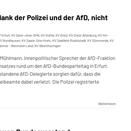
ank der Polizei und der AfD, nicht
 Erfurt
,
KV Gera-Jena-SHK
,
KV Gotha
,
KV Greiz
,
KV Greiz-Altenburg
,
KV Ilm-
V Nordhausen
,
KV Saale-Orla-Kreis
,
KV Saalfeld-Rudolstadt
,
KV Sömmerda
,
KV
eimar - Weimarer Land
,
KV Westthüringen
Mühlmann, innenpolitischer Sprecher der AfD-Fraktion
insatzes rund um den AfD-Bundesparteitag in Erfurt.
standene AfD-Delegierte sorgten dafür, dass die
ibeamte dabei verletzt. Die Polizei registrierte
Weiterlesen