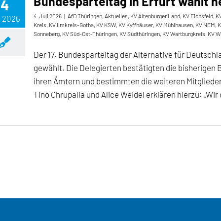
Bundesparteitag in Erfurt wählt
4
4. Juli 2026
|
AfD Thüringen
,
Aktuelles
,
KV Altenburger Land
,
KV Eichsfeld
,
KV
, 2026
Kreis
,
KV Ilmkreis-Gotha
,
KV KSW
,
KV Kyffhäuser
,
KV Mühlhausen
,
KV NEM
,
K
Sonneberg
,
KV Süd-Ost-Thüringen
,
KV Südthüringen
,
KV Wartburgkreis
,
KV W
Der 17. Bundesparteitag der Alternative für Deutsch
gewählt. Die Delegierten bestätigten die bisherigen 
ihren Ämtern und bestimmten die weiteren Mitglied
Tino Chrupalla und Alice Weidel erklären hierzu: „Wir 