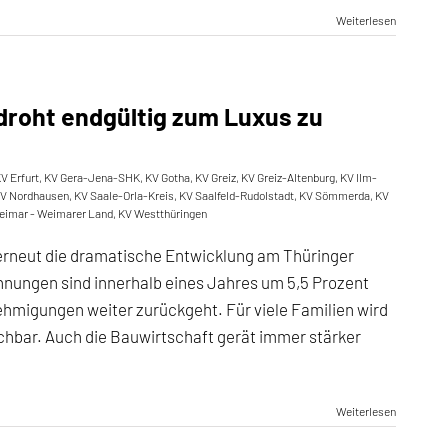
Weiterlesen
droht endgültig zum Luxus zu
V Erfurt
,
KV Gera-Jena-SHK
,
KV Gotha
,
KV Greiz
,
KV Greiz-Altenburg
,
KV Ilm-
V Nordhausen
,
KV Saale-Orla-Kreis
,
KV Saalfeld-Rudolstadt
,
KV Sömmerda
,
KV
eimar - Weimarer Land
,
KV Westthüringen
 erneut die dramatische Entwicklung am Thüringer
ungen sind innerhalb eines Jahres um 5,5 Prozent
ehmigungen weiter zurückgeht. Für viele Familien wird
bar. Auch die Bauwirtschaft gerät immer stärker
Weiterlesen