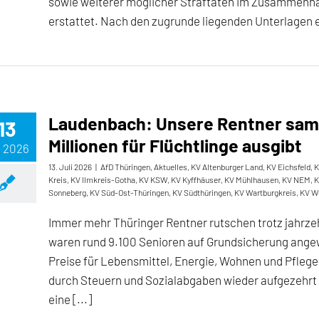
sowie weiterer möglicher Straftaten im Zusammenhan
erstattet. Nach den zugrunde liegenden Unterlagen erh
Laudenbach: Unsere Rentner sam
13
Millionen für Flüchtlinge ausgibt
, 2026
13. Juli 2026
|
AfD Thüringen
,
Aktuelles
,
KV Altenburger Land
,
KV Eichsfeld
,
K
Kreis
,
KV Ilmkreis-Gotha
,
KV KSW
,
KV Kyffhäuser
,
KV Mühlhausen
,
KV NEM
,
K
Sonneberg
,
KV Süd-Ost-Thüringen
,
KV Südthüringen
,
KV Wartburgkreis
,
KV W
Immer mehr Thüringer Rentner rutschen trotz jahrze
waren rund 9.100 Senioren auf Grundsicherung ange
Preise für Lebensmittel, Energie, Wohnen und Pfle
durch Steuern und Sozialabgaben wieder aufgezehrt w
eine [...]