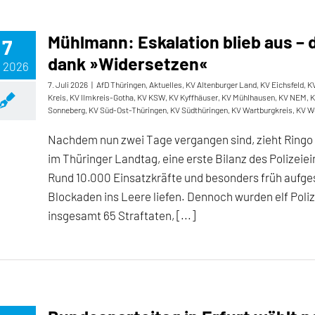
Mühlmann: Eskalation blieb aus – d
7
dank »Widersetzen«
, 2026
7. Juli 2026
|
AfD Thüringen
,
Aktuelles
,
KV Altenburger Land
,
KV Eichsfeld
,
KV
Kreis
,
KV Ilmkreis-Gotha
,
KV KSW
,
KV Kyffhäuser
,
KV Mühlhausen
,
KV NEM
,
K
Sonneberg
,
KV Süd-Ost-Thüringen
,
KV Südthüringen
,
KV Wartburgkreis
,
KV W
Nachdem nun zwei Tage vergangen sind, zieht Ringo 
im Thüringer Landtag, eine erste Bilanz des Polizeie
Rund 10.000 Einsatzkräfte und besonders früh aufge
Blockaden ins Leere liefen. Dennoch wurden elf Polize
insgesamt 65 Straftaten, [...]