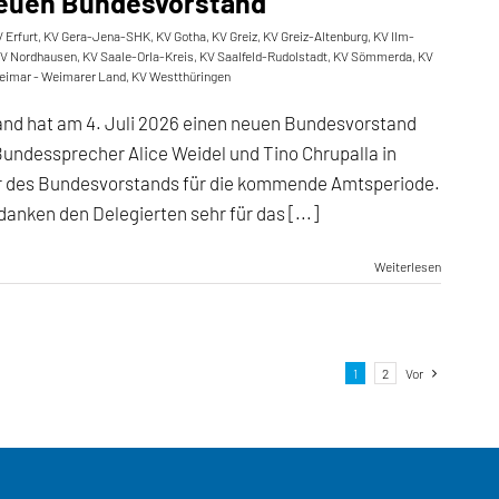
 neuen Bundesvorstand
 Erfurt
,
KV Gera-Jena-SHK
,
KV Gotha
,
KV Greiz
,
KV Greiz-Altenburg
,
KV Ilm-
V Nordhausen
,
KV Saale-Orla-Kreis
,
KV Saalfeld-Rudolstadt
,
KV Sömmerda
,
KV
eimar - Weimarer Land
,
KV Westthüringen
land hat am 4. Juli 2026 einen neuen Bundesvorstand
Bundessprecher Alice Weidel und Tino Chrupalla in
er des Bundesvorstands für die kommende Amtsperiode.
danken den Delegierten sehr für das [...]
Weiterlesen
1
2
Vor