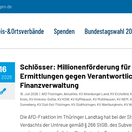
gen.de
eis-&Ortsverbände
Spenden
Bundestagswahl 2
Schlösser: Millionenförderung für 
16
Ermittlungen gegen Verantwortlic
, 2026
Finanzverwaltung
16. Juli 2026
|
AfD Thüringen
,
Aktuelles
,
KV Altenburger Land
,
KV Eichsfeld
,
K
Kreis
,
KV Ilmkreis-Gotha
,
KV KSW
,
KV Kyffhäuser
,
KV Mühlhausen
,
KV NEM
,
K
Sonneberg
,
KV Süd-Ost-Thüringen
,
KV Südthüringen
,
KV Wartburgkreis
,
KV W
Die AfD-Fraktion im Thüringer Landtag hat bei der 
Verdachts der Untreue gemäß § 266 StGB, des Subven