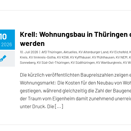
Krell: Wohnungsbau in Thüringen 
10
werden
, 2026
10. Juli 2026
|
AfD Thüringen
,
Aktuelles
,
KV Altenburger Land
,
KV Eichsfeld
,
K
Kreis
,
KV Ilmkreis-Gotha
,
KV KSW
,
KV Kyffhäuser
,
KV Mühlhausen
,
KV NEM
,
K
Sonneberg
,
KV Süd-Ost-Thüringen
,
KV Südthüringen
,
KV Wartburgkreis
,
KV W
Die kürzlich veröffentlichten Baupreiszahlen zeigen
Wohnungsmarkt: Die Kosten für den Neubau von Wohn
gestiegen, während gleichzeitig die Zahl der Baugen
der Traum vom Eigenheim damit zunehmend unerreich
unter Druck. Die [...]