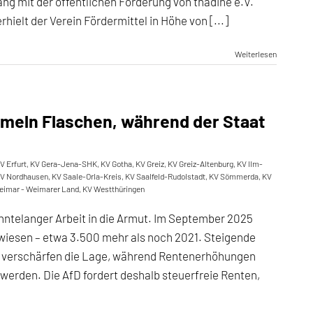
g mit der öffentlichen Förderung von thadine e.V.
ielt der Verein Fördermittel in Höhe von [...]
Weiterlesen
meln Flaschen, während der Staat
V Erfurt
,
KV Gera-Jena-SHK
,
KV Gotha
,
KV Greiz
,
KV Greiz-Altenburg
,
KV Ilm-
V Nordhausen
,
KV Saale-Orla-Kreis
,
KV Saalfeld-Rudolstadt
,
KV Sömmerda
,
KV
eimar - Weimarer Land
,
KV Westthüringen
hntelanger Arbeit in die Armut. Im September 2025
wiesen – etwa 3.500 mehr als noch 2021. Steigende
ge verschärfen die Lage, während Rentenerhöhungen
erden. Die AfD fordert deshalb steuerfreie Renten,