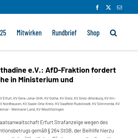
Facebook
X
E-
Mail
025
Mitwirken
Rundbrief
Shop
thadine e.V.: AfD-Fraktion fordert
he in Ministerium und
V Erfurt
,
KV Gera-Jena-SHK
,
KV Gotha
,
KV Greiz
,
KV Greiz-Altenburg
,
KV Ilm-
V Nordhausen
,
KV Saale-Orla-Kreis
,
KV Saalfeld-Rudolstadt
,
KV Sömmerda
,
KV
eimar - Weimarer Land
,
KV Westthüringen
Staatsanwaltschaft Erfurt Strafanzeige wegen des
tionsbetrugs gemäß § 264 StGB, der Beihilfe hierzu