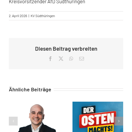
Kreisvorsitzender AfD Südthüringen
2. April 2026
|
KV Südthüringen
Diesen Beitrag verbreiten
Facebook
X
WhatsApp
E-
Mail
Ähnliche Beiträge
Robert Teske als Direktkandidat für die Bundestagswahl 2025 gewählt
Landtagswahl in Thüringen – Unsere Kandidaten