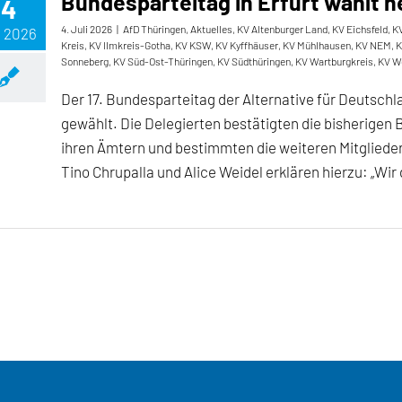
Bundesparteitag in Erfurt wählt
4
4. Juli 2026
|
AfD Thüringen
,
Aktuelles
,
KV Altenburger Land
,
KV Eichsfeld
,
KV
, 2026
Kreis
,
KV Ilmkreis-Gotha
,
KV KSW
,
KV Kyffhäuser
,
KV Mühlhausen
,
KV NEM
,
K
Sonneberg
,
KV Süd-Ost-Thüringen
,
KV Südthüringen
,
KV Wartburgkreis
,
KV W
Der 17. Bundesparteitag der Alternative für Deutsch
gewählt. Die Delegierten bestätigten die bisherigen 
ihren Ämtern und bestimmten die weiteren Mitglied
Tino Chrupalla und Alice Weidel erklären hierzu: „Wir 