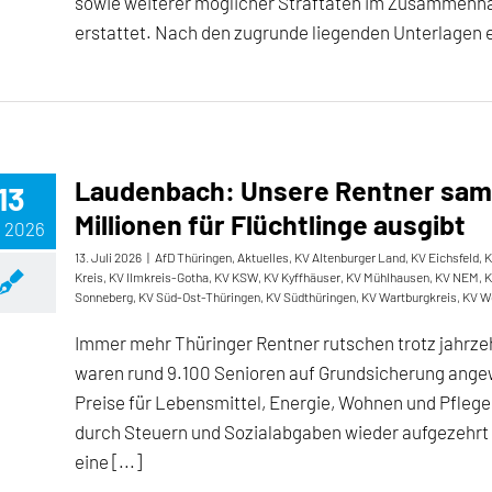
sowie weiterer möglicher Straftaten im Zusammenhan
erstattet. Nach den zugrunde liegenden Unterlagen erh
Laudenbach: Unsere Rentner sam
13
Millionen für Flüchtlinge ausgibt
, 2026
13. Juli 2026
|
AfD Thüringen
,
Aktuelles
,
KV Altenburger Land
,
KV Eichsfeld
,
K
Kreis
,
KV Ilmkreis-Gotha
,
KV KSW
,
KV Kyffhäuser
,
KV Mühlhausen
,
KV NEM
,
K
Sonneberg
,
KV Süd-Ost-Thüringen
,
KV Südthüringen
,
KV Wartburgkreis
,
KV W
Immer mehr Thüringer Rentner rutschen trotz jahrze
waren rund 9.100 Senioren auf Grundsicherung ange
Preise für Lebensmittel, Energie, Wohnen und Pfle
durch Steuern und Sozialabgaben wieder aufgezehrt w
eine [...]