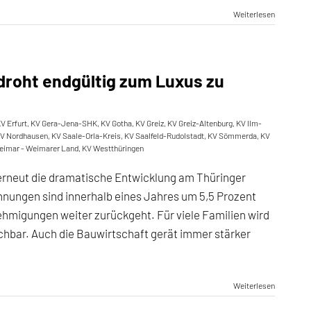
Weiterlesen
droht endgültig zum Luxus zu
V Erfurt
,
KV Gera-Jena-SHK
,
KV Gotha
,
KV Greiz
,
KV Greiz-Altenburg
,
KV Ilm-
V Nordhausen
,
KV Saale-Orla-Kreis
,
KV Saalfeld-Rudolstadt
,
KV Sömmerda
,
KV
eimar - Weimarer Land
,
KV Westthüringen
 erneut die dramatische Entwicklung am Thüringer
ungen sind innerhalb eines Jahres um 5,5 Prozent
ehmigungen weiter zurückgeht. Für viele Familien wird
bar. Auch die Bauwirtschaft gerät immer stärker
Weiterlesen