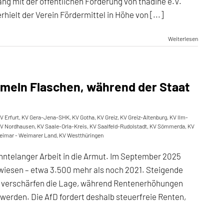
g mit der öffentlichen Förderung von thadine e.V.
ielt der Verein Fördermittel in Höhe von [...]
Weiterlesen
meln Flaschen, während der Staat
V Erfurt
,
KV Gera-Jena-SHK
,
KV Gotha
,
KV Greiz
,
KV Greiz-Altenburg
,
KV Ilm-
V Nordhausen
,
KV Saale-Orla-Kreis
,
KV Saalfeld-Rudolstadt
,
KV Sömmerda
,
KV
eimar - Weimarer Land
,
KV Westthüringen
hntelanger Arbeit in die Armut. Im September 2025
wiesen – etwa 3.500 mehr als noch 2021. Steigende
ge verschärfen die Lage, während Rentenerhöhungen
erden. Die AfD fordert deshalb steuerfreie Renten,