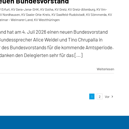
 neuen Bundesvorstand
 Erfurt
,
KV Gera-Jena-SHK
,
KV Gotha
,
KV Greiz
,
KV Greiz-Altenburg
,
KV Ilm-
V Nordhausen
,
KV Saale-Orla-Kreis
,
KV Saalfeld-Rudolstadt
,
KV Sömmerda
,
KV
eimar - Weimarer Land
,
KV Westthüringen
land hat am 4. Juli 2026 einen neuen Bundesvorstand
Bundessprecher Alice Weidel und Tino Chrupalla in
er des Bundesvorstands für die kommende Amtsperiode.
danken den Delegierten sehr für das [...]
Weiterlesen
1
2
Vor