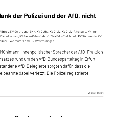
ank der Polizei und der AfD, nicht
 Erfurt
,
KV Gera-Jena-SHK
,
KV Gotha
,
KV Greiz
,
KV Greiz-Altenburg
,
KV Ilm-
V Nordhausen
,
KV Saale-Orla-Kreis
,
KV Saalfeld-Rudolstadt
,
KV Sömmerda
,
KV
eimar - Weimarer Land
,
KV Westthüringen
Mühlmann, innenpolitischer Sprecher der AfD-Fraktion
insatzes rund um den AfD-Bundesparteitag in Erfurt.
standene AfD-Delegierte sorgten dafür, dass die
ibeamte dabei verletzt. Die Polizei registrierte
Weiterlesen