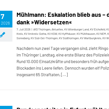
Mühlmann: Eskalation blieb aus – d
7
dank »Widersetzen«
, 2026
7. Juli 2026
|
AfD Thüringen
,
Aktuelles
,
KV Altenburger Land
,
KV Eichsfeld
,
KV
Kreis
,
KV Ilmkreis-Gotha
,
KV KSW
,
KV Kyffhäuser
,
KV Mühlhausen
,
KV NEM
,
K
Sonneberg
,
KV Süd-Ost-Thüringen
,
KV Südthüringen
,
KV Wartburgkreis
,
KV W
Nachdem nun zwei Tage vergangen sind, zieht Ringo 
im Thüringer Landtag, eine erste Bilanz des Polizeie
Rund 10.000 Einsatzkräfte und besonders früh aufge
Blockaden ins Leere liefen. Dennoch wurden elf Polize
insgesamt 65 Straftaten, [...]