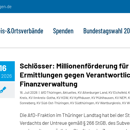
gen.de
eis-&Ortsverbände
Spenden
Bundestagswahl 2
Schlösser: Millionenförderung für 
16
Ermittlungen gegen Verantwortlic
, 2026
Finanzverwaltung
16. Juli 2026
|
AfD Thüringen
,
Aktuelles
,
KV Altenburger Land
,
KV Eichsfeld
,
K
Kreis
,
KV Ilmkreis-Gotha
,
KV KSW
,
KV Kyffhäuser
,
KV Mühlhausen
,
KV NEM
,
K
Sonneberg
,
KV Süd-Ost-Thüringen
,
KV Südthüringen
,
KV Wartburgkreis
,
KV W
Die AfD-Fraktion im Thüringer Landtag hat bei der 
Verdachts der Untreue gemäß § 266 StGB, des Subven