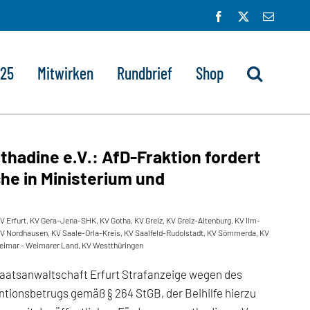
Facebook
X
E-
Mail
025
Mitwirken
Rundbrief
Shop
thadine e.V.: AfD-Fraktion fordert
he in Ministerium und
V Erfurt
,
KV Gera-Jena-SHK
,
KV Gotha
,
KV Greiz
,
KV Greiz-Altenburg
,
KV Ilm-
V Nordhausen
,
KV Saale-Orla-Kreis
,
KV Saalfeld-Rudolstadt
,
KV Sömmerda
,
KV
eimar - Weimarer Land
,
KV Westthüringen
Staatsanwaltschaft Erfurt Strafanzeige wegen des
tionsbetrugs gemäß § 264 StGB, der Beihilfe hierzu