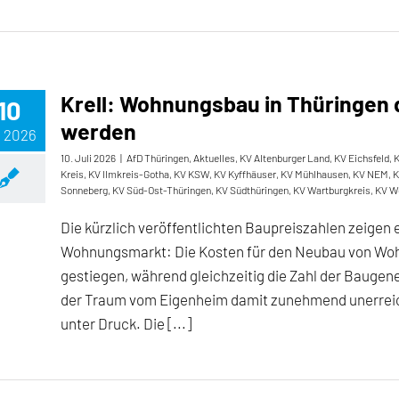
Krell: Wohnungsbau in Thüringen 
10
werden
, 2026
10. Juli 2026
|
AfD Thüringen
,
Aktuelles
,
KV Altenburger Land
,
KV Eichsfeld
,
K
Kreis
,
KV Ilmkreis-Gotha
,
KV KSW
,
KV Kyffhäuser
,
KV Mühlhausen
,
KV NEM
,
K
Sonneberg
,
KV Süd-Ost-Thüringen
,
KV Südthüringen
,
KV Wartburgkreis
,
KV W
Die kürzlich veröffentlichten Baupreiszahlen zeigen
Wohnungsmarkt: Die Kosten für den Neubau von Wohn
gestiegen, während gleichzeitig die Zahl der Baugen
der Traum vom Eigenheim damit zunehmend unerreich
unter Druck. Die [...]