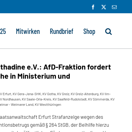
Facebook
X
E-
Mail
025
Mitwirken
Rundbrief
Shop
thadine e.V.: AfD-Fraktion fordert
he in Ministerium und
V Erfurt
,
KV Gera-Jena-SHK
,
KV Gotha
,
KV Greiz
,
KV Greiz-Altenburg
,
KV Ilm-
V Nordhausen
,
KV Saale-Orla-Kreis
,
KV Saalfeld-Rudolstadt
,
KV Sömmerda
,
KV
eimar - Weimarer Land
,
KV Westthüringen
Staatsanwaltschaft Erfurt Strafanzeige wegen des
tionsbetrugs gemäß § 264 StGB, der Beihilfe hierzu