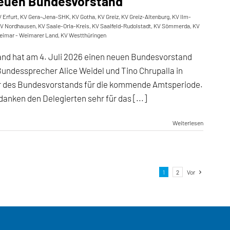
 neuen Bundesvorstand
 Erfurt
,
KV Gera-Jena-SHK
,
KV Gotha
,
KV Greiz
,
KV Greiz-Altenburg
,
KV Ilm-
V Nordhausen
,
KV Saale-Orla-Kreis
,
KV Saalfeld-Rudolstadt
,
KV Sömmerda
,
KV
eimar - Weimarer Land
,
KV Westthüringen
land hat am 4. Juli 2026 einen neuen Bundesvorstand
Bundessprecher Alice Weidel und Tino Chrupalla in
er des Bundesvorstands für die kommende Amtsperiode.
danken den Delegierten sehr für das [...]
Weiterlesen
1
2
Vor