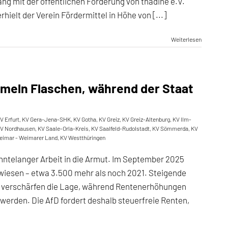
g mit der öffentlichen Förderung von thadine e.V.
ielt der Verein Fördermittel in Höhe von [...]
Weiterlesen
meln Flaschen, während der Staat
V Erfurt
,
KV Gera-Jena-SHK
,
KV Gotha
,
KV Greiz
,
KV Greiz-Altenburg
,
KV Ilm-
V Nordhausen
,
KV Saale-Orla-Kreis
,
KV Saalfeld-Rudolstadt
,
KV Sömmerda
,
KV
eimar - Weimarer Land
,
KV Westthüringen
hntelanger Arbeit in die Armut. Im September 2025
wiesen – etwa 3.500 mehr als noch 2021. Steigende
ge verschärfen die Lage, während Rentenerhöhungen
erden. Die AfD fordert deshalb steuerfreie Renten,