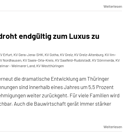
Weiterlesen
droht endgültig zum Luxus zu
V Erfurt
,
KV Gera-Jena-SHK
,
KV Gotha
,
KV Greiz
,
KV Greiz-Altenburg
,
KV Ilm-
V Nordhausen
,
KV Saale-Orla-Kreis
,
KV Saalfeld-Rudolstadt
,
KV Sömmerda
,
KV
eimar - Weimarer Land
,
KV Westthüringen
 erneut die dramatische Entwicklung am Thüringer
ungen sind innerhalb eines Jahres um 5,5 Prozent
ehmigungen weiter zurückgeht. Für viele Familien wird
bar. Auch die Bauwirtschaft gerät immer stärker
Weiterlesen