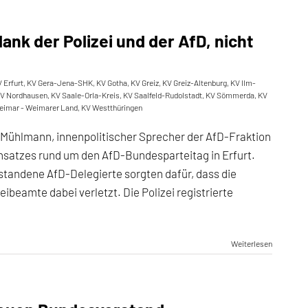
ank der Polizei und der AfD, nicht
 Erfurt
,
KV Gera-Jena-SHK
,
KV Gotha
,
KV Greiz
,
KV Greiz-Altenburg
,
KV Ilm-
V Nordhausen
,
KV Saale-Orla-Kreis
,
KV Saalfeld-Rudolstadt
,
KV Sömmerda
,
KV
eimar - Weimarer Land
,
KV Westthüringen
Mühlmann, innenpolitischer Sprecher der AfD-Fraktion
insatzes rund um den AfD-Bundesparteitag in Erfurt.
standene AfD-Delegierte sorgten dafür, dass die
ibeamte dabei verletzt. Die Polizei registrierte
Weiterlesen