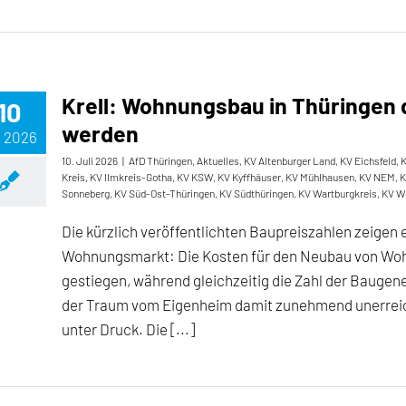
Krell: Wohnungsbau in Thüringen 
10
werden
, 2026
10. Juli 2026
|
AfD Thüringen
,
Aktuelles
,
KV Altenburger Land
,
KV Eichsfeld
,
K
Kreis
,
KV Ilmkreis-Gotha
,
KV KSW
,
KV Kyffhäuser
,
KV Mühlhausen
,
KV NEM
,
K
Sonneberg
,
KV Süd-Ost-Thüringen
,
KV Südthüringen
,
KV Wartburgkreis
,
KV W
Die kürzlich veröffentlichten Baupreiszahlen zeigen
Wohnungsmarkt: Die Kosten für den Neubau von Wohn
gestiegen, während gleichzeitig die Zahl der Baugen
der Traum vom Eigenheim damit zunehmend unerreich
unter Druck. Die [...]