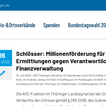
gen.de
eis-&Ortsverbände
Spenden
Bundestagswahl 2
Schlösser: Millionenförderung für 
16
Ermittlungen gegen Verantwortlic
, 2026
Finanzverwaltung
16. Juli 2026
|
AfD Thüringen
,
Aktuelles
,
KV Altenburger Land
,
KV Eichsfeld
,
K
Kreis
,
KV Ilmkreis-Gotha
,
KV KSW
,
KV Kyffhäuser
,
KV Mühlhausen
,
KV NEM
,
K
Sonneberg
,
KV Süd-Ost-Thüringen
,
KV Südthüringen
,
KV Wartburgkreis
,
KV W
Die AfD-Fraktion im Thüringer Landtag hat bei der 
Verdachts der Untreue gemäß § 266 StGB, des Subven