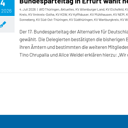
Bundesparteitag in Erfurt wählt
4
4. Juli 2026
|
AfD Thüringen
,
Aktuelles
,
KV Altenburger Land
,
KV Eichsfeld
,
KV
, 2026
Kreis
,
KV Ilmkreis-Gotha
,
KV KSW
,
KV Kyffhäuser
,
KV Mühlhausen
,
KV NEM
,
K
Sonneberg
,
KV Süd-Ost-Thüringen
,
KV Südthüringen
,
KV Wartburgkreis
,
KV W
Der 17. Bundesparteitag der Alternative für Deutsch
gewählt. Die Delegierten bestätigten die bisherigen 
ihren Ämtern und bestimmten die weiteren Mitglied
Tino Chrupalla und Alice Weidel erklären hierzu: „Wir 