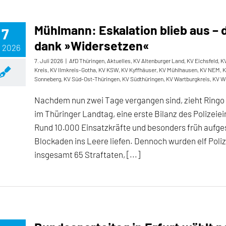
Mühlmann: Eskalation blieb aus – d
7
dank »Widersetzen«
, 2026
7. Juli 2026
|
AfD Thüringen
,
Aktuelles
,
KV Altenburger Land
,
KV Eichsfeld
,
KV
Kreis
,
KV Ilmkreis-Gotha
,
KV KSW
,
KV Kyffhäuser
,
KV Mühlhausen
,
KV NEM
,
K
Sonneberg
,
KV Süd-Ost-Thüringen
,
KV Südthüringen
,
KV Wartburgkreis
,
KV W
Nachdem nun zwei Tage vergangen sind, zieht Ringo 
im Thüringer Landtag, eine erste Bilanz des Polizeie
Rund 10.000 Einsatzkräfte und besonders früh aufge
Blockaden ins Leere liefen. Dennoch wurden elf Polize
insgesamt 65 Straftaten, [...]