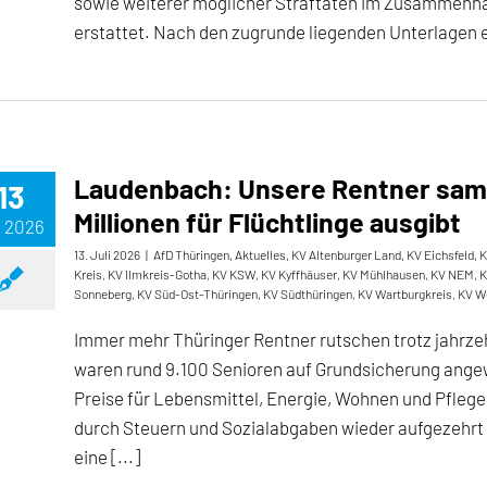
sowie weiterer möglicher Straftaten im Zusammenhan
erstattet. Nach den zugrunde liegenden Unterlagen erh
Laudenbach: Unsere Rentner sam
13
Millionen für Flüchtlinge ausgibt
, 2026
13. Juli 2026
|
AfD Thüringen
,
Aktuelles
,
KV Altenburger Land
,
KV Eichsfeld
,
K
Kreis
,
KV Ilmkreis-Gotha
,
KV KSW
,
KV Kyffhäuser
,
KV Mühlhausen
,
KV NEM
,
K
Sonneberg
,
KV Süd-Ost-Thüringen
,
KV Südthüringen
,
KV Wartburgkreis
,
KV W
Immer mehr Thüringer Rentner rutschen trotz jahrze
waren rund 9.100 Senioren auf Grundsicherung ange
Preise für Lebensmittel, Energie, Wohnen und Pfle
durch Steuern und Sozialabgaben wieder aufgezehrt w
eine [...]