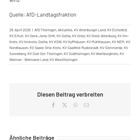
Quelle: AfD-Landtagsfraktion
29. April 2026
|
AfD Thüringen
,
Aktuelles
,
KV Altenburger Land
,
KV Eichsfeld
,
KV Erfurt
,
KV Gera-Jena-SHK
,
KV Gotha
,
KV Greiz
,
KV Greiz-Altenburg
,
KV Ilm-
Kreis
,
KV Ilmkreis-Gotha
,
KV KSW
,
KV Kyffhäuser
,
KV Mühlhausen
,
KV NEM
,
KV
Nordhausen
,
KV Saale-Orla-Kreis
,
KV Saalfeld-Rudolstadt
,
KV Sömmerda
,
KV
Sonneberg
,
KV Süd-Ost-Thüringen
,
KV Südthüringen
,
KV Wartburgkreis
,
KV
Weimar - Weimarer Land
,
KV Westthüringen
Diesen Beitrag verbreiten
Facebook
X
WhatsApp
E-
Mail
Ähnliche Beiträge