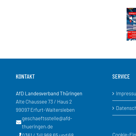
Zusa
KONTAKT
SERVICE
AfD Landesverband Thüringen
Impress
Alte Chaussee 73 / Haus 2
Datensc
99097 Erfurt-Waltersleben
geschaeftsstelle@afd-
thueringen.de
Cookie-Ein
0361 / 341 968 65 und 68