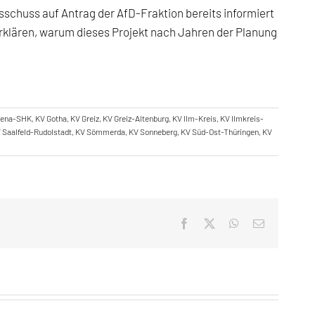
schuss auf Antrag der AfD-Fraktion bereits informiert
 erklären, warum dieses Projekt nach Jahren der Planung
Jena-SHK
,
KV Gotha
,
KV Greiz
,
KV Greiz-Altenburg
,
KV Ilm-Kreis
,
KV Ilmkreis-
 Saalfeld-Rudolstadt
,
KV Sömmerda
,
KV Sonneberg
,
KV Süd-Ost-Thüringen
,
KV
Facebook
X
WhatsApp
E-
Mail