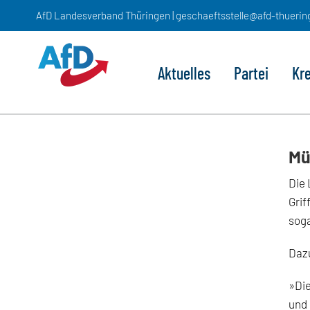
Zum
AfD Landesverband Thüringen | geschaeftsstelle@afd-thuerin
Inhalt
springen
Aktuelles
Partei
Kr
Mü
Die 
Grif
soga
Dazu
»Die
und 