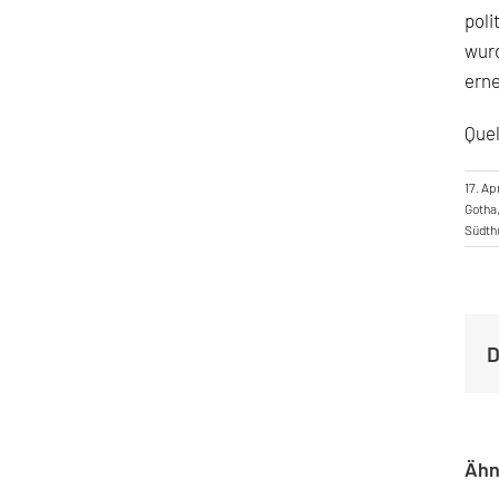
poli
wurd
erne
Quel
17. Ap
Gotha
Südth
D
Ähn