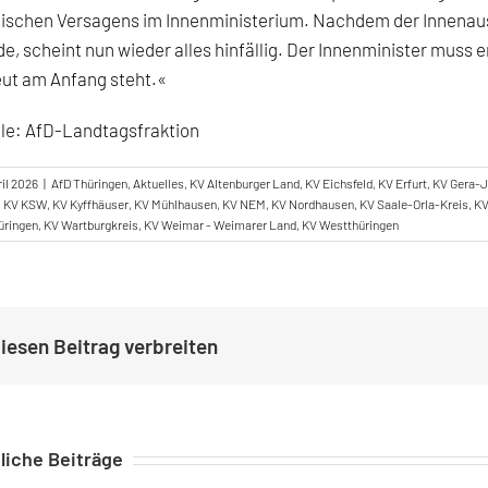
tischen Versagens im Innenministerium. Nachdem der Innenaus
e, scheint nun wieder alles hinfällig. Der Innenminister muss
ut am Anfang steht.«
le: AfD-Landtagsfraktion
ril 2026
|
AfD Thüringen
,
Aktuelles
,
KV Altenburger Land
,
KV Eichsfeld
,
KV Erfurt
,
KV Gera-
,
KV KSW
,
KV Kyffhäuser
,
KV Mühlhausen
,
KV NEM
,
KV Nordhausen
,
KV Saale-Orla-Kreis
,
KV
üringen
,
KV Wartburgkreis
,
KV Weimar - Weimarer Land
,
KV Westthüringen
iesen Beitrag verbreiten
liche Beiträge