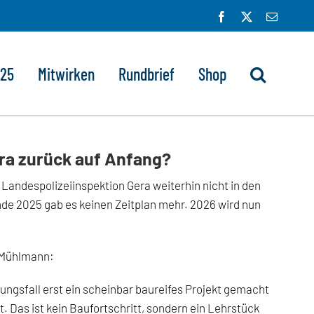
Facebook
X
E-
Mail
025
Mitwirken
Rundbrief
Shop
era zurück auf Anfang?
andespolizeiinspektion Gera weiterhin nicht in den
Ende 2025 gab es keinen Zeitplan mehr. 2026 wird nun
o Mühlmann:
ngsfall erst ein scheinbar baureifes Projekt gemacht
. Das ist kein Baufortschritt, sondern ein Lehrstück