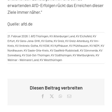
erwartenden AfD-Erfolgen rückt das Erreichen dieser
Ziele immer näher.“
Quelle: afd.de
21. Februar 2026
|
AfD Thüringen
,
KV Altenburger Land
,
KV Eichsfeld
,
KV
Erfurt
,
KV Gera-Jena-SHK
,
KV Gotha
,
KV Greiz
,
KV Greiz-Altenburg
,
KV Ilm-
Kreis
,
KV Ilmkreis-Gotha
,
KV KSW
,
KV Kyffhäuser
,
KV Mühlhausen
,
KV NEM
,
KV
Nordhausen
,
KV Saale-Orla-Kreis
,
KV Saalfeld-Rudolstadt
,
KV Sömmerda
,
KV
Sonneberg
,
KV Süd-Ost-Thüringen
,
KV Südthüringen
,
KV Wartburgkreis
,
KV
Weimar - Weimarer Land
,
KV Westthüringen
Diesen Beitrag verbreiten
Facebook
X
WhatsApp
E-
Mail