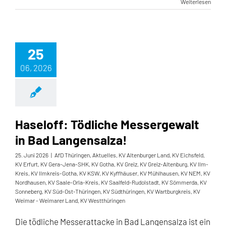
Weiterlesen
25
06, 2026
Haseloff: Tödliche Messergewalt
in Bad Langensalza!
25. Juni 2026
|
AfD Thüringen
,
Aktuelles
,
KV Altenburger Land
,
KV Eichsfeld
,
KV Erfurt
,
KV Gera-Jena-SHK
,
KV Gotha
,
KV Greiz
,
KV Greiz-Altenburg
,
KV Ilm-
Kreis
,
KV Ilmkreis-Gotha
,
KV KSW
,
KV Kyffhäuser
,
KV Mühlhausen
,
KV NEM
,
KV
Nordhausen
,
KV Saale-Orla-Kreis
,
KV Saalfeld-Rudolstadt
,
KV Sömmerda
,
KV
Sonneberg
,
KV Süd-Ost-Thüringen
,
KV Südthüringen
,
KV Wartburgkreis
,
KV
Weimar - Weimarer Land
,
KV Westthüringen
Die tödliche Messerattacke in Bad Langensalza ist ein