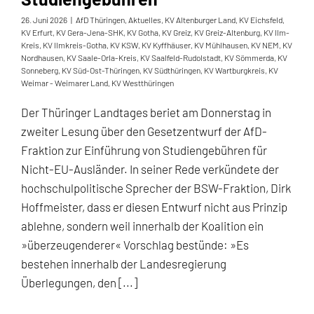
26. Juni 2026
|
AfD Thüringen
,
Aktuelles
,
KV Altenburger Land
,
KV Eichsfeld
,
KV Erfurt
,
KV Gera-Jena-SHK
,
KV Gotha
,
KV Greiz
,
KV Greiz-Altenburg
,
KV Ilm-
Kreis
,
KV Ilmkreis-Gotha
,
KV KSW
,
KV Kyffhäuser
,
KV Mühlhausen
,
KV NEM
,
KV
Nordhausen
,
KV Saale-Orla-Kreis
,
KV Saalfeld-Rudolstadt
,
KV Sömmerda
,
KV
Sonneberg
,
KV Süd-Ost-Thüringen
,
KV Südthüringen
,
KV Wartburgkreis
,
KV
Weimar - Weimarer Land
,
KV Westthüringen
Der Thüringer Landtages beriet am Donnerstag in
zweiter Lesung über den Gesetzentwurf der AfD-
Fraktion zur Einführung von Studiengebühren für
Nicht-EU-Ausländer. In seiner Rede verkündete der
hochschulpolitische Sprecher der BSW-Fraktion, Dirk
Hoffmeister, dass er diesen Entwurf nicht aus Prinzip
ablehne, sondern weil innerhalb der Koalition ein
»überzeugenderer« Vorschlag bestünde: »Es
bestehen innerhalb der Landesregierung
Überlegungen, den [...]