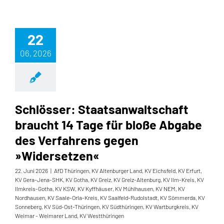
22
06, 2026
Schlösser: Staatsanwaltschaft
braucht 14 Tage für bloße Abgabe
des Verfahrens gegen
»Widersetzen«
22. Juni 2026
|
AfD Thüringen
,
KV Altenburger Land
,
KV Eichsfeld
,
KV Erfurt
,
KV Gera-Jena-SHK
,
KV Gotha
,
KV Greiz
,
KV Greiz-Altenburg
,
KV Ilm-Kreis
,
KV
Ilmkreis-Gotha
,
KV KSW
,
KV Kyffhäuser
,
KV Mühlhausen
,
KV NEM
,
KV
Nordhausen
,
KV Saale-Orla-Kreis
,
KV Saalfeld-Rudolstadt
,
KV Sömmerda
,
KV
Sonneberg
,
KV Süd-Ost-Thüringen
,
KV Südthüringen
,
KV Wartburgkreis
,
KV
Weimar - Weimarer Land
,
KV Westthüringen