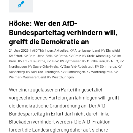
Höcke: Wer den AfD-
Bundesparteitag verhindern will,
greift die Demokratie an
24. Juni 2026
|
AfD Thüringen
,
Aktuelles
,
KV Altenburger Land
,
KV Eichsfeld
,
KV Erfurt
,
KV Gera-Jena-SHK
,
KV Gotha
,
KV Greiz
,
KV Greiz-Altenburg
,
KV Ilm-
Kreis
,
KV Ilmkreis-Gotha
,
KV KSW
,
KV Kyffhäuser
,
KV Mühlhausen
,
KV NEM
,
KV
Nordhausen
,
KV Saale-Orla-Kreis
,
KV Saalfeld-Rudolstadt
,
KV Sömmerda
,
KV
Sonneberg
,
KV Süd-Ost-Thüringen
,
KV Südthüringen
,
KV Wartburgkreis
,
KV
Weimar - Weimarer Land
,
KV Westthüringen
Wer einer zugelassenen Partei ihr gesetzlich
vorgeschriebenes Parteiorgan lahmlegen will, greift
die demokratische Grundordnung an. Der AfD-
Bundesparteitag in Erfurt darf nicht durch linke
Blockaden verhindert werden. Die AfD-Fraktion
fordert die Landesregierung daher auf, sichere