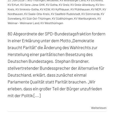
23. Juni 2026
|
AfD Thüringen
,
Aktuelles
,
KV Altenburger Land
,
KV Eichsfeld
,
KV Erfurt
,
KV Gera-Jena-SHK
,
KV Gotha
,
KV Greiz
,
KV Greiz-Altenburg
,
KV Ilm-
Kreis
,
KV Ilmkreis-Gotha
,
KV KSW
,
KV Kyffhäuser
,
KV Mühlhausen
,
KV NEM
,
KV
Nordhausen
,
KV Saale-Orla-Kreis
,
KV Saalfeld-Rudolstadt
,
KV Sömmerda
,
KV
Sonneberg
,
KV Süd-Ost-Thüringen
,
KV Südthüringen
,
KV Wartburgkreis
,
KV
Weimar - Weimarer Land
,
KV Westthüringen
80 Abgeordnete der SPD-Bundestagsfraktion fordern
in einer Erklärung unter dem Motto „Demokratie
braucht Parität“ die Änderung des Wahlrechts zur
Herstellung einer paritätischen Besetzung des
Deutschen Bundestages. Stephan Brandner,
stellvertretender Bundessprecher der Alternative für
Deutschland, erklärt, dass zunächst einmal
Parlamente Qualität statt Parität brauchen. „Wir
erleben, dass ein großer Teil der Bürger unzufrieden
mit der Politik [...]
Weiterlesen