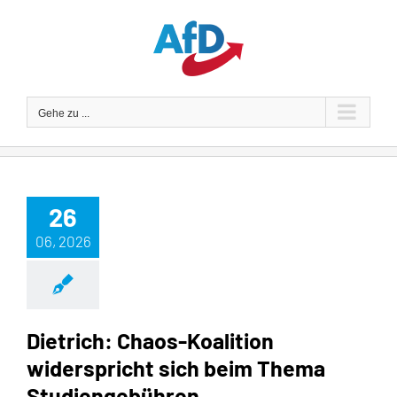
Zum
Inhalt
springen
Gehe zu ...
26
06, 2026
Dietrich: Chaos-Koalition
widerspricht sich beim Thema
Studiengebühren