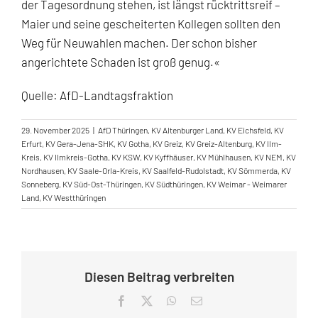
der Tagesordnung stehen, ist längst rücktrittsreif –
Maier und seine gescheiterten Kollegen sollten den
Weg für Neuwahlen machen. Der schon bisher
angerichtete Schaden ist groß genug.«
Quelle: AfD-Landtagsfraktion
29. November 2025
|
AfD Thüringen
,
KV Altenburger Land
,
KV Eichsfeld
,
KV
Erfurt
,
KV Gera-Jena-SHK
,
KV Gotha
,
KV Greiz
,
KV Greiz-Altenburg
,
KV Ilm-
Kreis
,
KV Ilmkreis-Gotha
,
KV KSW
,
KV Kyffhäuser
,
KV Mühlhausen
,
KV NEM
,
KV
Nordhausen
,
KV Saale-Orla-Kreis
,
KV Saalfeld-Rudolstadt
,
KV Sömmerda
,
KV
Sonneberg
,
KV Süd-Ost-Thüringen
,
KV Südthüringen
,
KV Weimar - Weimarer
Land
,
KV Westthüringen
Diesen Beitrag verbreiten
Facebook
X
WhatsApp
E-
Mail