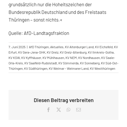
grundsätzlich nur die Hoheitszeichen der
Bundesrepublik Deutschland und des Freistaats
Thüringen – sonst nichts.«
Quelle: AfD-Landtagsfraktion
7. Juni 2025
|
AfD Thüringen
,
Aktuelles
,
KV Altenburger Land
,
KV Eichsfeld
,
KV
Erfurt
,
KV Gera-Jena-SHK
,
KV Greiz
,
KV Greiz-Altenburg
,
KV Ilmkreis-Gotha
,
KV KSW
,
KV Kyffhäuser
,
KV Mühlhausen
,
KV NEM
,
KV Nordhausen
,
KV Saale-
Orla-Kreis
,
KV Saalfeld-Rudolstadt
,
KV Sömmerda
,
KV Sonneberg
,
KV Süd-Ost-
Thüringen
,
KV Südthüringen
,
KV Weimar - Weimarer Land
,
KV Westthüringen
Diesen Beitrag verbreiten
Facebook
X
WhatsApp
E-
Mail