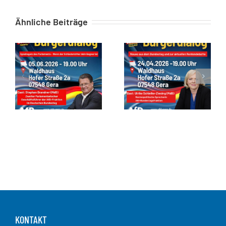
Ähnliche Beiträge
Zusammenfassung des Bürgerstammtisch in Gera am 05.06.2026
Zusammenfassung zum Bürgerstammtisch vom 24.04.26
KONTAKT