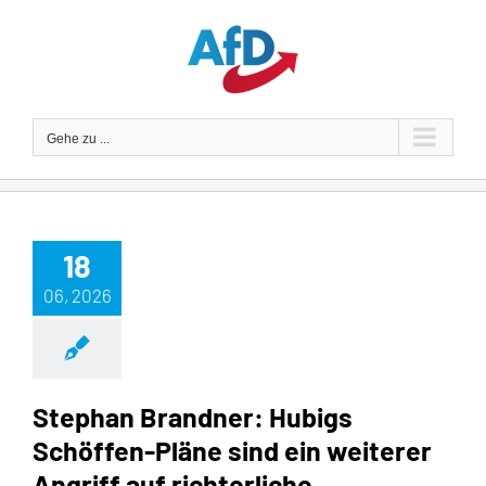
Zum
Inhalt
springen
Gehe zu ...
18
06, 2026
Stephan Brandner: Hubigs
Schöffen-Pläne sind ein weiterer
Angriff auf richterliche