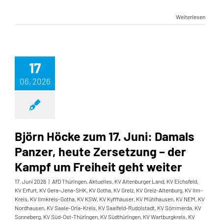
Weiterlesen
17
06, 2026
Björn Höcke zum 17. Juni: Damals
Panzer, heute Zersetzung – der
Kampf um Freiheit geht weiter
17. Juni 2026
|
AfD Thüringen
,
Aktuelles
,
KV Altenburger Land
,
KV Eichsfeld
,
KV Erfurt
,
KV Gera-Jena-SHK
,
KV Gotha
,
KV Greiz
,
KV Greiz-Altenburg
,
KV Ilm-
Kreis
,
KV Ilmkreis-Gotha
,
KV KSW
,
KV Kyffhäuser
,
KV Mühlhausen
,
KV NEM
,
KV
Nordhausen
,
KV Saale-Orla-Kreis
,
KV Saalfeld-Rudolstadt
,
KV Sömmerda
,
KV
Sonneberg
,
KV Süd-Ost-Thüringen
,
KV Südthüringen
,
KV Wartburgkreis
,
KV