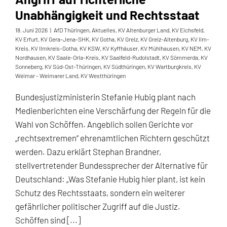
Unabhängigkeit und Rechtsstaat
18. Juni 2026
|
AfD Thüringen
,
Aktuelles
,
KV Altenburger Land
,
KV Eichsfeld
,
KV Erfurt
,
KV Gera-Jena-SHK
,
KV Gotha
,
KV Greiz
,
KV Greiz-Altenburg
,
KV Ilm-
Kreis
,
KV Ilmkreis-Gotha
,
KV KSW
,
KV Kyffhäuser
,
KV Mühlhausen
,
KV NEM
,
KV
Nordhausen
,
KV Saale-Orla-Kreis
,
KV Saalfeld-Rudolstadt
,
KV Sömmerda
,
KV
Sonneberg
,
KV Süd-Ost-Thüringen
,
KV Südthüringen
,
KV Wartburgkreis
,
KV
Weimar - Weimarer Land
,
KV Westthüringen
Bundesjustizministerin Stefanie Hubig plant nach
Medienberichten eine Verschärfung der Regeln für die
Wahl von Schöffen. Angeblich sollen Gerichte vor
„rechtsextremen“ ehrenamtlichen Richtern geschützt
werden. Dazu erklärt Stephan Brandner,
stellvertretender Bundessprecher der Alternative für
Deutschland: „Was Stefanie Hubig hier plant, ist kein
Schutz des Rechtsstaats, sondern ein weiterer
gefährlicher politischer Zugriff auf die Justiz.
Schöffen sind [...]