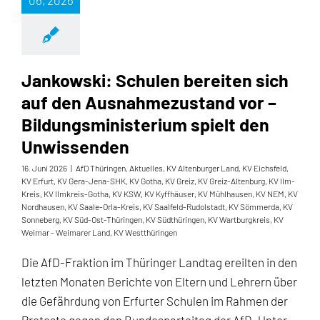
06, 2026
Jankowski: Schulen bereiten sich
auf den Ausnahmezustand vor –
Bildungsministerium spielt den
Unwissenden
16. Juni 2026
|
AfD Thüringen
,
Aktuelles
,
KV Altenburger Land
,
KV Eichsfeld
,
KV Erfurt
,
KV Gera-Jena-SHK
,
KV Gotha
,
KV Greiz
,
KV Greiz-Altenburg
,
KV Ilm-
Kreis
,
KV Ilmkreis-Gotha
,
KV KSW
,
KV Kyffhäuser
,
KV Mühlhausen
,
KV NEM
,
KV
Nordhausen
,
KV Saale-Orla-Kreis
,
KV Saalfeld-Rudolstadt
,
KV Sömmerda
,
KV
Sonneberg
,
KV Süd-Ost-Thüringen
,
KV Südthüringen
,
KV Wartburgkreis
,
KV
Weimar - Weimarer Land
,
KV Westthüringen
Die AfD-Fraktion im Thüringer Landtag ereilten in den
letzten Monaten Berichte von Eltern und Lehrern über
die Gefährdung von Erfurter Schulen im Rahmen der