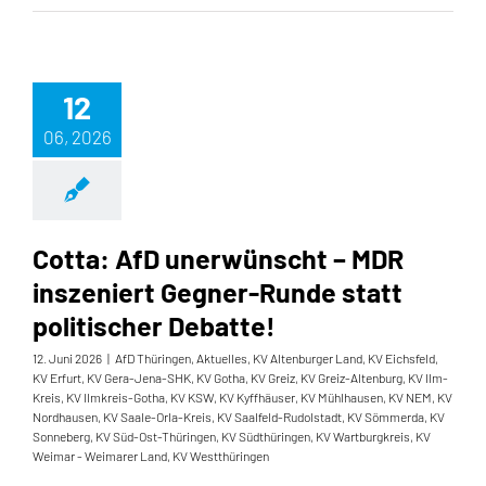
12
06, 2026
Cotta: AfD unerwünscht – MDR
inszeniert Gegner-Runde statt
politischer Debatte!
12. Juni 2026
|
AfD Thüringen
,
Aktuelles
,
KV Altenburger Land
,
KV Eichsfeld
,
KV Erfurt
,
KV Gera-Jena-SHK
,
KV Gotha
,
KV Greiz
,
KV Greiz-Altenburg
,
KV Ilm-
Kreis
,
KV Ilmkreis-Gotha
,
KV KSW
,
KV Kyffhäuser
,
KV Mühlhausen
,
KV NEM
,
KV
Nordhausen
,
KV Saale-Orla-Kreis
,
KV Saalfeld-Rudolstadt
,
KV Sömmerda
,
KV
Sonneberg
,
KV Süd-Ost-Thüringen
,
KV Südthüringen
,
KV Wartburgkreis
,
KV
Weimar - Weimarer Land
,
KV Westthüringen