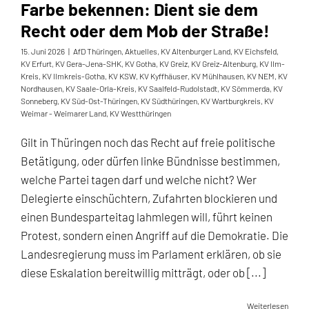
Farbe bekennen: Dient sie dem
Recht oder dem Mob der Straße!
15. Juni 2026
|
AfD Thüringen
,
Aktuelles
,
KV Altenburger Land
,
KV Eichsfeld
,
KV Erfurt
,
KV Gera-Jena-SHK
,
KV Gotha
,
KV Greiz
,
KV Greiz-Altenburg
,
KV Ilm-
Kreis
,
KV Ilmkreis-Gotha
,
KV KSW
,
KV Kyffhäuser
,
KV Mühlhausen
,
KV NEM
,
KV
Nordhausen
,
KV Saale-Orla-Kreis
,
KV Saalfeld-Rudolstadt
,
KV Sömmerda
,
KV
Sonneberg
,
KV Süd-Ost-Thüringen
,
KV Südthüringen
,
KV Wartburgkreis
,
KV
Weimar - Weimarer Land
,
KV Westthüringen
Gilt in Thüringen noch das Recht auf freie politische
Betätigung, oder dürfen linke Bündnisse bestimmen,
welche Partei tagen darf und welche nicht? Wer
Delegierte einschüchtern, Zufahrten blockieren und
einen Bundesparteitag lahmlegen will, führt keinen
Protest, sondern einen Angriff auf die Demokratie. Die
Landesregierung muss im Parlament erklären, ob sie
diese Eskalation bereitwillig mitträgt, oder ob [...]
Weiterlesen