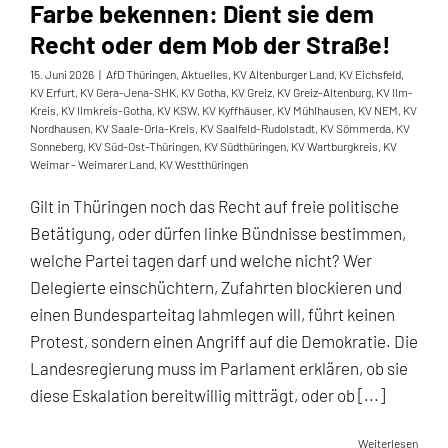
Farbe bekennen: Dient sie dem
Recht oder dem Mob der Straße!
15. Juni 2026
|
AfD Thüringen
,
Aktuelles
,
KV Altenburger Land
,
KV Eichsfeld
,
KV Erfurt
,
KV Gera-Jena-SHK
,
KV Gotha
,
KV Greiz
,
KV Greiz-Altenburg
,
KV Ilm-
Kreis
,
KV Ilmkreis-Gotha
,
KV KSW
,
KV Kyffhäuser
,
KV Mühlhausen
,
KV NEM
,
KV
Nordhausen
,
KV Saale-Orla-Kreis
,
KV Saalfeld-Rudolstadt
,
KV Sömmerda
,
KV
Sonneberg
,
KV Süd-Ost-Thüringen
,
KV Südthüringen
,
KV Wartburgkreis
,
KV
Weimar - Weimarer Land
,
KV Westthüringen
Gilt in Thüringen noch das Recht auf freie politische
Betätigung, oder dürfen linke Bündnisse bestimmen,
welche Partei tagen darf und welche nicht? Wer
Delegierte einschüchtern, Zufahrten blockieren und
einen Bundesparteitag lahmlegen will, führt keinen
Protest, sondern einen Angriff auf die Demokratie. Die
Landesregierung muss im Parlament erklären, ob sie
diese Eskalation bereitwillig mitträgt, oder ob [...]
Weiterlesen