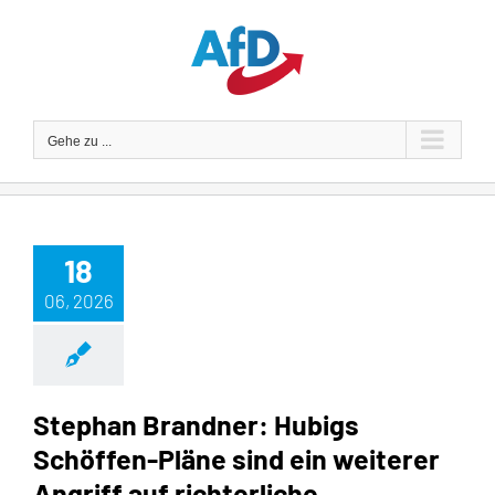
Zum
Inhalt
springen
Gehe zu ...
18
06, 2026
Stephan Brandner: Hubigs
Schöffen-Pläne sind ein weiterer
Angriff auf richterliche