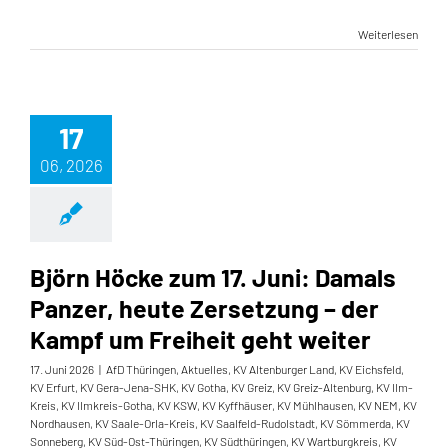
Weiterlesen
17
06, 2026
Björn Höcke zum 17. Juni: Damals
Panzer, heute Zersetzung – der
Kampf um Freiheit geht weiter
17. Juni 2026
|
AfD Thüringen
,
Aktuelles
,
KV Altenburger Land
,
KV Eichsfeld
,
KV Erfurt
,
KV Gera-Jena-SHK
,
KV Gotha
,
KV Greiz
,
KV Greiz-Altenburg
,
KV Ilm-
Kreis
,
KV Ilmkreis-Gotha
,
KV KSW
,
KV Kyffhäuser
,
KV Mühlhausen
,
KV NEM
,
KV
Nordhausen
,
KV Saale-Orla-Kreis
,
KV Saalfeld-Rudolstadt
,
KV Sömmerda
,
KV
Sonneberg
,
KV Süd-Ost-Thüringen
,
KV Südthüringen
,
KV Wartburgkreis
,
KV