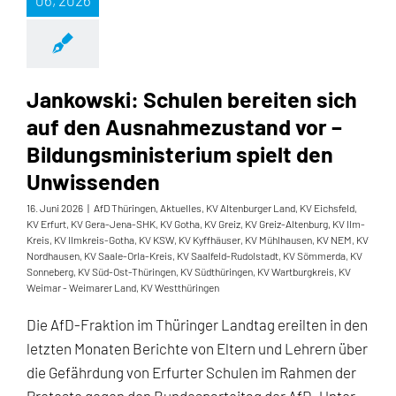
06, 2026
Jankowski: Schulen bereiten sich
auf den Ausnahmezustand vor –
Bildungsministerium spielt den
Unwissenden
16. Juni 2026
|
AfD Thüringen
,
Aktuelles
,
KV Altenburger Land
,
KV Eichsfeld
,
KV Erfurt
,
KV Gera-Jena-SHK
,
KV Gotha
,
KV Greiz
,
KV Greiz-Altenburg
,
KV Ilm-
Kreis
,
KV Ilmkreis-Gotha
,
KV KSW
,
KV Kyffhäuser
,
KV Mühlhausen
,
KV NEM
,
KV
Nordhausen
,
KV Saale-Orla-Kreis
,
KV Saalfeld-Rudolstadt
,
KV Sömmerda
,
KV
Sonneberg
,
KV Süd-Ost-Thüringen
,
KV Südthüringen
,
KV Wartburgkreis
,
KV
Weimar - Weimarer Land
,
KV Westthüringen
Die AfD-Fraktion im Thüringer Landtag ereilten in den
letzten Monaten Berichte von Eltern und Lehrern über
die Gefährdung von Erfurter Schulen im Rahmen der