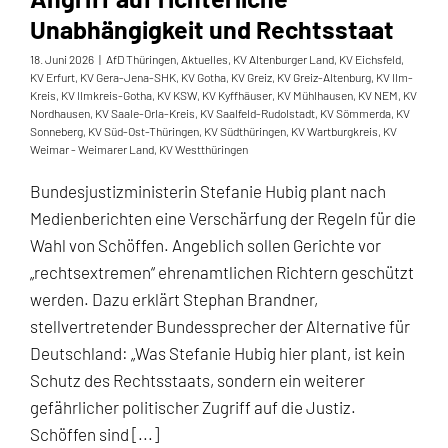
Unabhängigkeit und Rechtsstaat
18. Juni 2026
|
AfD Thüringen
,
Aktuelles
,
KV Altenburger Land
,
KV Eichsfeld
,
KV Erfurt
,
KV Gera-Jena-SHK
,
KV Gotha
,
KV Greiz
,
KV Greiz-Altenburg
,
KV Ilm-
Kreis
,
KV Ilmkreis-Gotha
,
KV KSW
,
KV Kyffhäuser
,
KV Mühlhausen
,
KV NEM
,
KV
Nordhausen
,
KV Saale-Orla-Kreis
,
KV Saalfeld-Rudolstadt
,
KV Sömmerda
,
KV
Sonneberg
,
KV Süd-Ost-Thüringen
,
KV Südthüringen
,
KV Wartburgkreis
,
KV
Weimar - Weimarer Land
,
KV Westthüringen
Bundesjustizministerin Stefanie Hubig plant nach
Medienberichten eine Verschärfung der Regeln für die
Wahl von Schöffen. Angeblich sollen Gerichte vor
„rechtsextremen“ ehrenamtlichen Richtern geschützt
werden. Dazu erklärt Stephan Brandner,
stellvertretender Bundessprecher der Alternative für
Deutschland: „Was Stefanie Hubig hier plant, ist kein
Schutz des Rechtsstaats, sondern ein weiterer
gefährlicher politischer Zugriff auf die Justiz.
Schöffen sind [...]