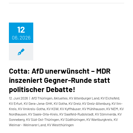
12
06, 2026
Cotta: AfD unerwünscht – MDR
inszeniert Gegner-Runde statt
politischer Debatte!
12. Juni 2026
|
AfD Thüringen
,
Aktuelles
,
KV Altenburger Land
,
KV Eichsfeld
,
KV Erfurt
,
KV Gera-Jena-SHK
,
KV Gotha
,
KV Greiz
,
KV Greiz-Altenburg
,
KV Ilm-
Kreis
,
KV Ilmkreis-Gotha
,
KV KSW
,
KV Kyffhäuser
,
KV Mühlhausen
,
KV NEM
,
KV
Nordhausen
,
KV Saale-Orla-Kreis
,
KV Saalfeld-Rudolstadt
,
KV Sömmerda
,
KV
Sonneberg
,
KV Süd-Ost-Thüringen
,
KV Südthüringen
,
KV Wartburgkreis
,
KV
Weimar - Weimarer Land
,
KV Westthüringen