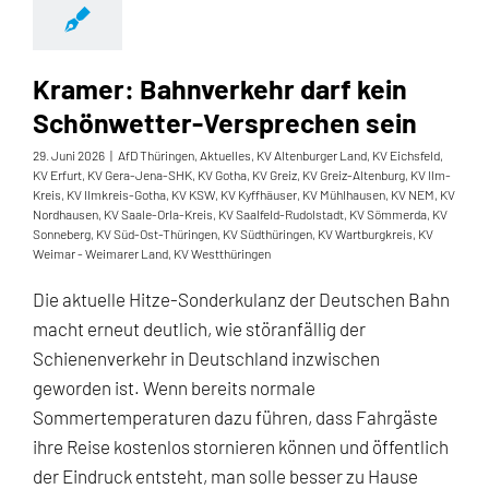
Kramer: Bahnverkehr darf kein
Schönwetter-Versprechen sein
29. Juni 2026
|
AfD Thüringen
,
Aktuelles
,
KV Altenburger Land
,
KV Eichsfeld
,
KV Erfurt
,
KV Gera-Jena-SHK
,
KV Gotha
,
KV Greiz
,
KV Greiz-Altenburg
,
KV Ilm-
Kreis
,
KV Ilmkreis-Gotha
,
KV KSW
,
KV Kyffhäuser
,
KV Mühlhausen
,
KV NEM
,
KV
Nordhausen
,
KV Saale-Orla-Kreis
,
KV Saalfeld-Rudolstadt
,
KV Sömmerda
,
KV
Sonneberg
,
KV Süd-Ost-Thüringen
,
KV Südthüringen
,
KV Wartburgkreis
,
KV
Weimar - Weimarer Land
,
KV Westthüringen
Die aktuelle Hitze-Sonderkulanz der Deutschen Bahn
macht erneut deutlich, wie störanfällig der
Schienenverkehr in Deutschland inzwischen
geworden ist. Wenn bereits normale
Sommertemperaturen dazu führen, dass Fahrgäste
ihre Reise kostenlos stornieren können und öffentlich
der Eindruck entsteht, man solle besser zu Hause