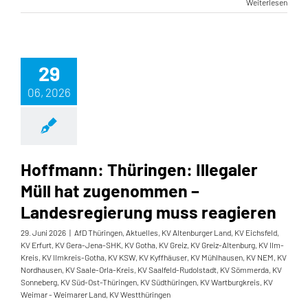
Weiterlesen
29
06, 2026
Hoffmann: Thüringen: Illegaler
Müll hat zugenommen –
Landesregierung muss reagieren
29. Juni 2026
|
AfD Thüringen
,
Aktuelles
,
KV Altenburger Land
,
KV Eichsfeld
,
KV Erfurt
,
KV Gera-Jena-SHK
,
KV Gotha
,
KV Greiz
,
KV Greiz-Altenburg
,
KV Ilm-
Kreis
,
KV Ilmkreis-Gotha
,
KV KSW
,
KV Kyffhäuser
,
KV Mühlhausen
,
KV NEM
,
KV
Nordhausen
,
KV Saale-Orla-Kreis
,
KV Saalfeld-Rudolstadt
,
KV Sömmerda
,
KV
Sonneberg
,
KV Süd-Ost-Thüringen
,
KV Südthüringen
,
KV Wartburgkreis
,
KV
Weimar - Weimarer Land
,
KV Westthüringen