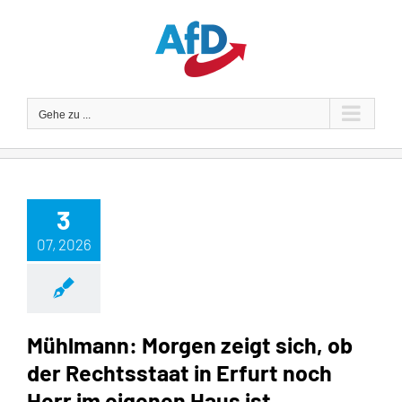
Zum
Inhalt
springen
Gehe zu ...
3
07, 2026
Mühlmann: Morgen zeigt sich, ob
der Rechtsstaat in Erfurt noch
Herr im eigenen Haus ist