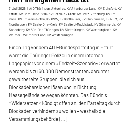
3. Juli 2026
|
AfD Thüringen
,
Aktuelles
,
KV Altenburger Land
,
KV Eichsfeld
,
KV
Erfurt
,
KV Gera-Jena-SHK
,
KV Gotha
,
KV Greiz
,
KV Greiz-Altenburg
,
KV Ilm-
Kreis
,
KV Ilmkreis-Gotha
,
KV KSW
,
KV Kyffhäuser
,
KV Mühlhausen
,
KV NEM
,
KV
Nordhausen
,
KV Saale-Orla-Kreis
,
KV Saalfeld-Rudolstadt
,
KV Sömmerda
,
KV
Sonneberg
,
KV Süd-Ost-Thüringen
,
KV Südthüringen
,
KV Wartburgkreis
,
KV
Weimar - Weimarer Land
,
KV Westthüringen
Einen Tag vor dem AfD-Bundesparteitag in Erfurt
warnt die Thüringer Polizei in einem internen
Lagepapier vor einem »Endzeit-Szenario«: erwartet
werden bis zu 60.000 Demonstranten, darunter
gewaltbereite Gruppen, die sich aus
Blockadebereichen lösen und in Richtung
Messegelände bewegen könnten. Das Bündnis
»Widersetzen« kündigt offen an, den Parteitag durch
Blockaden verhindern zu wollen – weshalb die
Versammlungsbehörde [...]