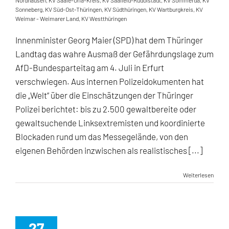
Nordhausen
,
KV Saale-Orla-Kreis
,
KV Saalfeld-Rudolstadt
,
KV Sömmerda
,
KV
Sonneberg
,
KV Süd-Ost-Thüringen
,
KV Südthüringen
,
KV Wartburgkreis
,
KV
Weimar - Weimarer Land
,
KV Westthüringen
Innenminister Georg Maier (SPD) hat dem Thüringer
Landtag das wahre Ausmaß der Gefährdungslage zum
AfD-Bundesparteitag am 4. Juli in Erfurt
verschwiegen. Aus internen Polizeidokumenten hat
die „Welt“ über die Einschätzungen der Thüringer
Polizei berichtet: bis zu 2.500 gewaltbereite oder
gewaltsuchende Linksextremisten und koordinierte
Blockaden rund um das Messegelände, von den
eigenen Behörden inzwischen als realistisches [...]
Weiterlesen
27