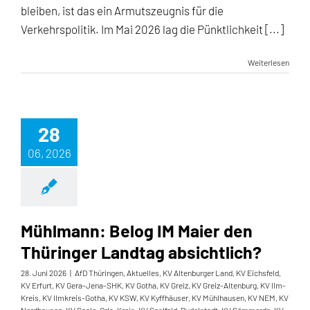
bleiben, ist das ein Armutszeugnis für die
Verkehrspolitik. Im Mai 2026 lag die Pünktlichkeit [...]
Weiterlesen
28
06, 2026
Mühlmann: Belog IM Maier den
Thüringer Landtag absichtlich?
28. Juni 2026
|
AfD Thüringen
,
Aktuelles
,
KV Altenburger Land
,
KV Eichsfeld
,
KV Erfurt
,
KV Gera-Jena-SHK
,
KV Gotha
,
KV Greiz
,
KV Greiz-Altenburg
,
KV Ilm-
Kreis
,
KV Ilmkreis-Gotha
,
KV KSW
,
KV Kyffhäuser
,
KV Mühlhausen
,
KV NEM
,
KV