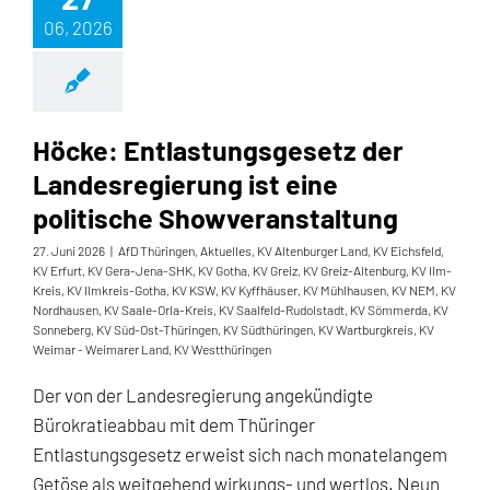
06, 2026
Höcke: Entlastungsgesetz der
Landesregierung ist eine
politische Showveranstaltung
27. Juni 2026
|
AfD Thüringen
,
Aktuelles
,
KV Altenburger Land
,
KV Eichsfeld
,
KV Erfurt
,
KV Gera-Jena-SHK
,
KV Gotha
,
KV Greiz
,
KV Greiz-Altenburg
,
KV Ilm-
Kreis
,
KV Ilmkreis-Gotha
,
KV KSW
,
KV Kyffhäuser
,
KV Mühlhausen
,
KV NEM
,
KV
Nordhausen
,
KV Saale-Orla-Kreis
,
KV Saalfeld-Rudolstadt
,
KV Sömmerda
,
KV
Sonneberg
,
KV Süd-Ost-Thüringen
,
KV Südthüringen
,
KV Wartburgkreis
,
KV
Weimar - Weimarer Land
,
KV Westthüringen
Der von der Landesregierung angekündigte
Bürokratieabbau mit dem Thüringer
Entlastungsgesetz erweist sich nach monatelangem
Getöse als weitgehend wirkungs- und wertlos. Neun