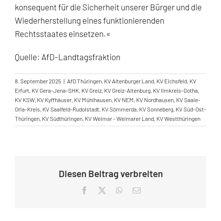
konsequent für die Sicherheit unserer Bürger und die
Wiederherstellung eines funktionierenden
Rechtsstaates einsetzen.«
Quelle: AfD-Landtagsfraktion
8. September 2025
|
AfD Thüringen
,
KV Altenburger Land
,
KV Eichsfeld
,
KV
Erfurt
,
KV Gera-Jena-SHK
,
KV Greiz
,
KV Greiz-Altenburg
,
KV Ilmkreis-Gotha
,
KV KSW
,
KV Kyffhäuser
,
KV Mühlhausen
,
KV NEM
,
KV Nordhausen
,
KV Saale-
Orla-Kreis
,
KV Saalfeld-Rudolstadt
,
KV Sömmerda
,
KV Sonneberg
,
KV Süd-Ost-
Thüringen
,
KV Südthüringen
,
KV Weimar - Weimarer Land
,
KV Westthüringen
Diesen Beitrag verbreiten
Facebook
X
WhatsApp
E-
Mail