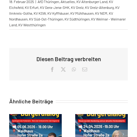
18. Februar 2025
|
AfD Thüringen
,
Aktuelles
,
KV Altenburger Land
,
KV
Eichsfeld
,
KV Erfurt
,
KV Gera-Jena-SHK
,
KV Greiz
,
KV Greiz-Altenburg
,
KV
Ilmkreis-Gotha
,
KV KSW
,
KV Kyffhäuser
,
KV Mühlhausen
,
KV NEM
,
KV
Nordhausen
,
KV Süd-Ost-Thüringen
,
KV Südthüringen
,
KV Weimar - Weimarer
Land
,
KV Westthüringen
Diesen Beitrag verbreiten
Facebook
X
WhatsApp
E-
Mail
Ähnliche Beiträge
Zusammenfassung des Bürgerstammtisch in Gera am 05.06.2026
Zusammenfassung zum Bürgerstammtisch vom 24.04.26