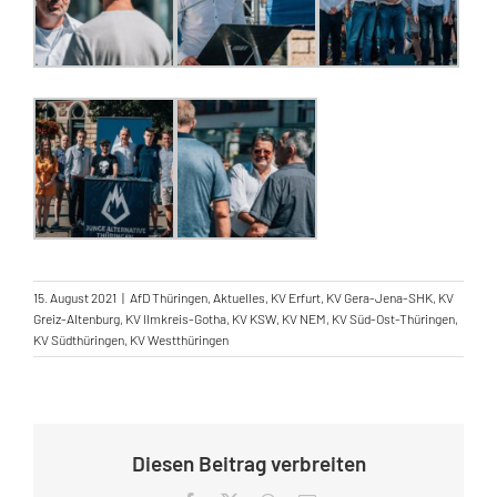
15. August 2021
|
AfD Thüringen
,
Aktuelles
,
KV Erfurt
,
KV Gera-Jena-SHK
,
KV
Greiz-Altenburg
,
KV Ilmkreis-Gotha
,
KV KSW
,
KV NEM
,
KV Süd-Ost-Thüringen
,
KV Südthüringen
,
KV Westthüringen
Diesen Beitrag verbreiten