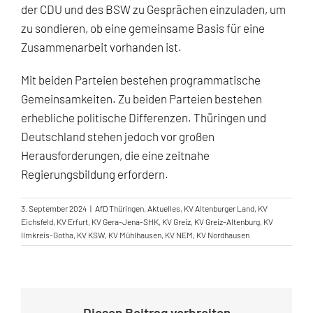
der CDU und des BSW zu Gesprächen einzuladen, um
zu sondieren, ob eine gemeinsame Basis für eine
Zusammenarbeit vorhanden ist.
Mit beiden Parteien bestehen programmatische
Gemeinsamkeiten. Zu beiden Parteien bestehen
erhebliche politische Differenzen. Thüringen und
Deutschland stehen jedoch vor großen
Herausforderungen, die eine zeitnahe
Regierungsbildung erfordern.
3. September 2024
|
AfD Thüringen
,
Aktuelles
,
KV Altenburger Land
,
KV
Eichsfeld
,
KV Erfurt
,
KV Gera-Jena-SHK
,
KV Greiz
,
KV Greiz-Altenburg
,
KV
Ilmkreis-Gotha
,
KV KSW
,
KV Mühlhausen
,
KV NEM
,
KV Nordhausen
Diesen Beitrag verbreiten