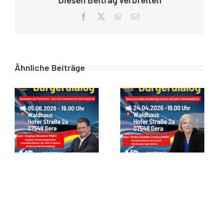
Facebook
X
WhatsApp
E-
Mail
Ähnliche Beiträge
Zusammenfassung des Bürgerstammtisch in Gera am 05.06.2026
Zusammenfassung zum Bürgerstammtisch vom 24.04.26