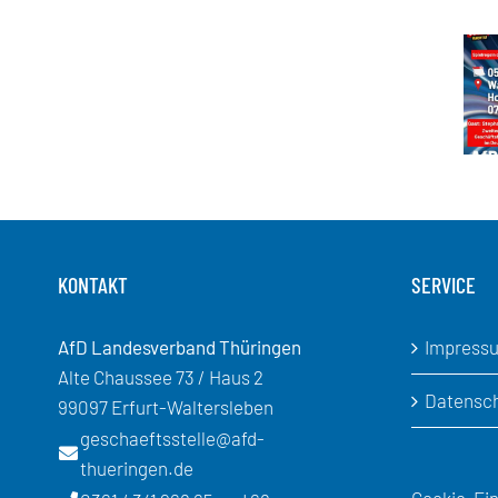
Zusa
KONTAKT
SERVICE
AfD Landesverband Thüringen
Impress
Alte Chaussee 73 / Haus 2
Datensc
99097 Erfurt-Waltersleben
geschaeftsstelle@afd-
thueringen.de