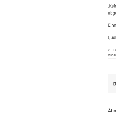
„Kei
abge
Einm
Quel
21. Ju
Mühlh
D
Ähn