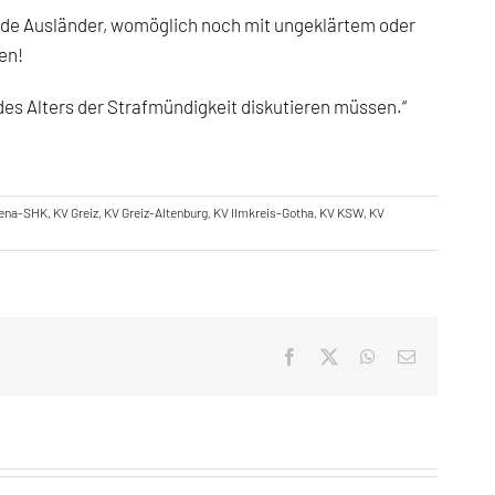
lnde Ausländer, womöglich noch mit ungeklärtem oder
en!
des Alters der Strafmündigkeit diskutieren müssen.“
Jena-SHK
,
KV Greiz
,
KV Greiz-Altenburg
,
KV Ilmkreis-Gotha
,
KV KSW
,
KV
Facebook
X
WhatsApp
E-
Mail