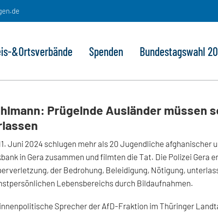
gen.de
eis-&Ortsverbände
Spenden
Bundestagswahl 2
hlmann: Prügelnde Ausländer müssen sc
rlassen
1. Juni 2024 schlugen mehr als 20 Jugendliche afghanischer u
bank in Gera zusammen und filmten die Tat. Die Polizei Gera 
erverletzung, der Bedrohung, Beleidigung, Nötigung, unterlass
hstpersönlichen Lebensbereichs durch Bildaufnahmen.
innenpolitische Sprecher der AfD-Fraktion im Thüringer Landta