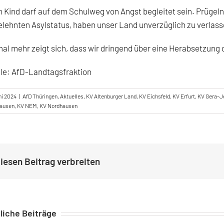
n Kind darf auf dem Schulweg von Angst begleitet sein. Prüge
lehnten Asylstatus, haben unser Land unverzüglich zu verlass
al mehr zeigt sich, dass wir dringend über eine Herabsetzung 
le: AfD-Landtagsfraktion
ni 2024
|
AfD Thüringen
,
Aktuelles
,
KV Altenburger Land
,
KV Eichsfeld
,
KV Erfurt
,
KV Gera-
ausen
,
KV NEM
,
KV Nordhausen
iesen Beitrag verbreiten
liche Beiträge