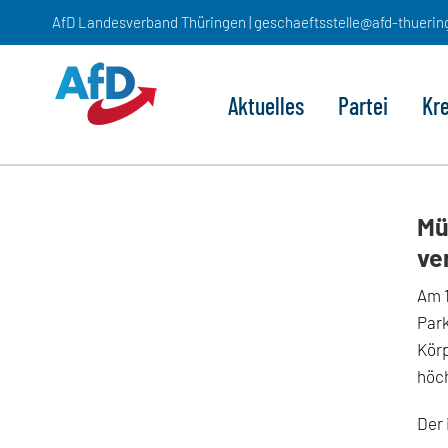
Zum
AfD Landesverband Thüringen | geschaeftsstelle@afd-thuerin
Inhalt
springen
Aktuelles
Partei
Kr
Mü
ve
Am 1
Park
Körp
höc
Der 