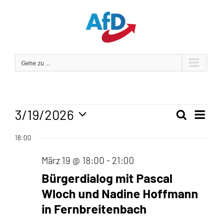
Zum
Inhalt
springen
Gehe zu ...
Veranstaltungen
3/19/2026
Veran
Suche
Tag
Veranst
Ansic
Datum
für
18:00
Navig
wählen.
Suche
März 19 @ 18:00
-
21:00
und
März
Bürgerdialog mit Pascal
Ansicht
19,
Wloch und Nadine Hoffmann
Navigat
in Fernbreitenbach