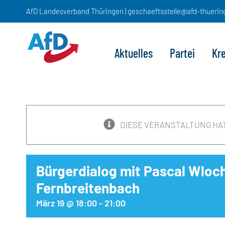
Zum
AfD Landesverband Thüringen | geschaeftsstelle@afd-thuerin
Inhalt
springen
Aktuelles
Partei
Kr
DIESE VERANSTALTUNG HA
Bürgerdialog mit Pascal Wloc
Fernbreitenbach
März 19 @ 18:00
-
21:00