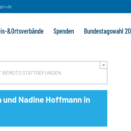
gen.de
eis-&Ortsverbände
Spenden
Bundestagswahl 2
×
T BEREITS STATTGEFUNDEN.
h und Nadine Hoffmann in