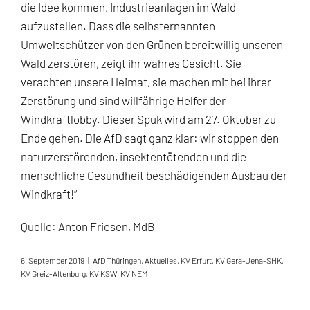
die Idee kommen, Industrieanlagen im Wald
aufzustellen. Dass die selbsternannten
Umweltschützer von den Grünen bereitwillig unseren
Wald zerstören, zeigt ihr wahres Gesicht. Sie
verachten unsere Heimat, sie machen mit bei ihrer
Zerstörung und sind willfährige Helfer der
Windkraftlobby. Dieser Spuk wird am 27. Oktober zu
Ende gehen. Die AfD sagt ganz klar: wir stoppen den
naturzerstörenden, insektentötenden und die
menschliche Gesundheit beschädigenden Ausbau der
Windkraft!“
Quelle: Anton Friesen, MdB
6. September 2019
|
AfD Thüringen
,
Aktuelles
,
KV Erfurt
,
KV Gera-Jena-SHK
,
KV Greiz-Altenburg
,
KV KSW
,
KV NEM