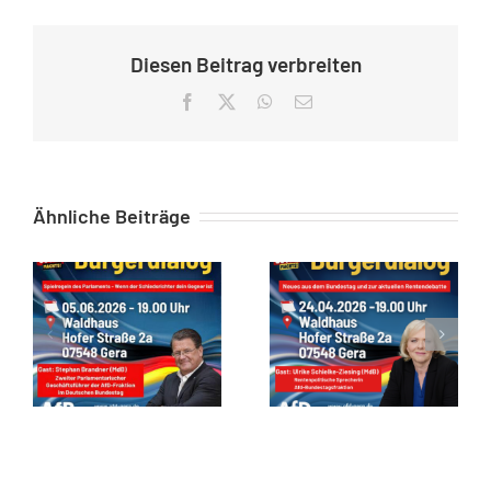
Diesen Beitrag verbreiten
Facebook
X
WhatsApp
E-
Mail
Ähnliche Beiträge
Zusammenfassung des Bürgerstammtisch in Gera am 05.06.2026
Zusammenfassung zum Bürgerstammtisch vom 24.04.26