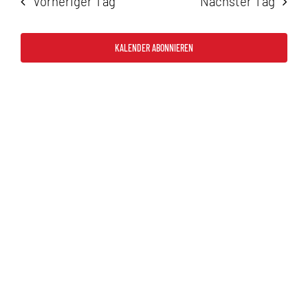
Vorheriger Tag
Nächster Tag
2026
und
Ansicht
KALENDER ABONNIEREN
Navigat