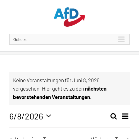
Zum
Inhalt
springen
Gehe zu ...
Veranstaltungen
Keine Veranstaltungen für Juni 8, 2026
vorgesehen. Hier geht es zu den
nächsten
für
Hinweis
bevorstehenden Veranstaltungen
.
Juni
6/8/2026
Veran
Suche
Tag
Veranst
8,
Ansic
Datum
Navig
wählen.
Suche