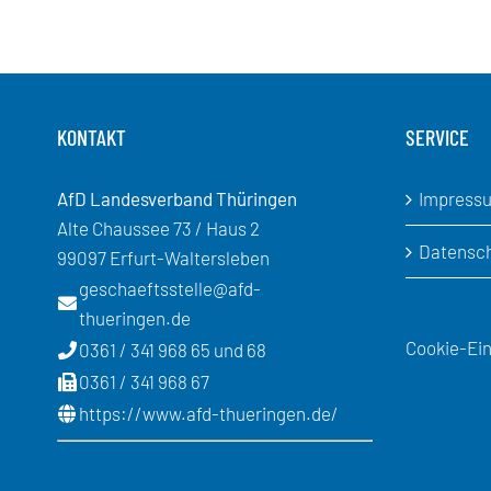
KONTAKT
SERVICE
AfD Landesverband Thüringen
Impress
Alte Chaussee 73 / Haus 2
Datensc
99097 Erfurt-Waltersleben
geschaeftsstelle@afd-
thueringen.de
Cookie-Ein
0361 / 341 968 65 und 68
0361 / 341 968 67
https://www.afd-thueringen.de/