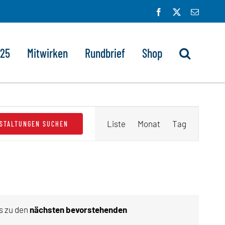
Facebook
X
E-
Mail
025
Mitwirken
Rundbrief
Shop
Veranstaltung
Liste
Monat
Tag
STALTUNGEN SUCHEN
Ansichten-
Navigation
es zu den
nächsten bevorstehenden
eis