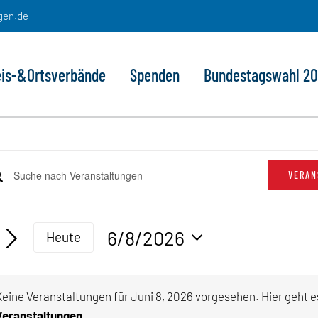
gen.de
eis-&Ortsverbände
Spenden
Bundestagswahl 2
eranstaltungen
VERAN
e
ranstaltungen
ür
lüsselwort
che
geben.
6/8/2026
uni
Heute
he
d
Datum
h
,
sichten,
wählen.
anstaltungen
Keine Veranstaltungen für Juni 8, 2026 vorgesehen. Hier geht 
lüsselwort.
vigation
Hinw
Veranstaltungen
.