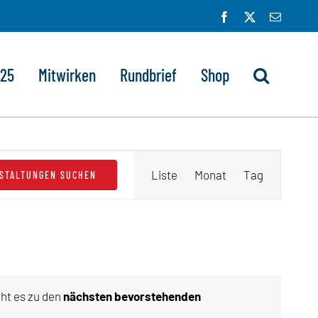
Facebook
X
E-
Mail
025
Mitwirken
Rundbrief
Shop
Veranstaltung
Liste
Monat
Tag
STALTUNGEN SUCHEN
Ansichten-
Navigation
eht es zu den
nächsten bevorstehenden
eis