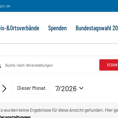
gen.de
eis-&Ortsverbände
Spenden
Bundestagswahl 2
eranstaltungen
VERAN
e
ranstaltungen
lüsselwort
che
geben.
7/2026
Dieser Monat
he
d
Datum
h
sichten,
wählen.
anstaltungen
Es wurden keine Ergebnisse für diese Ansicht gefunden. Hier g
lüsselwort.
vigation
Hinw
Veranstaltungen
.