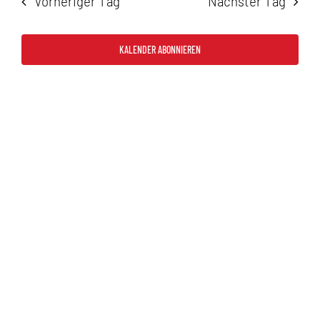
Vorheriger Tag
Nächster Tag
2026
und
Ansicht
KALENDER ABONNIEREN
Navigat