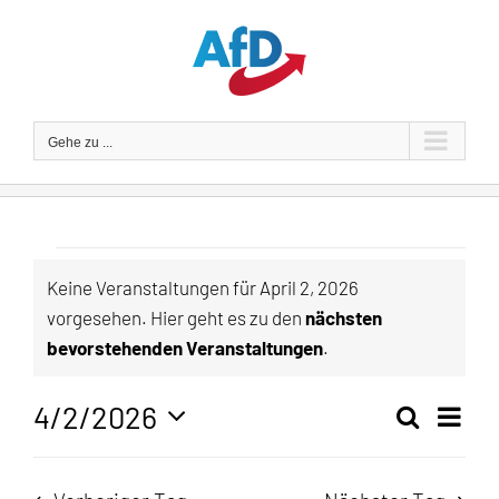
Zum
Inhalt
springen
Gehe zu ...
Veranstaltungen
Keine Veranstaltungen für April 2, 2026
vorgesehen. Hier geht es zu den
nächsten
für
Hinweis
bevorstehenden Veranstaltungen
.
April
4/2/2026
Veran
Suche
Tag
Veranst
2,
Ansic
Datum
Navig
wählen.
Suche