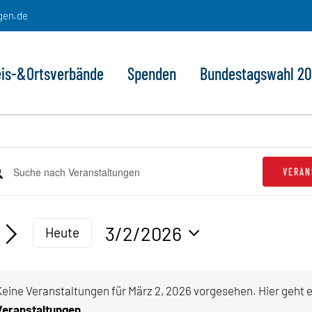
gen.de
eis-&Ortsverbände
Spenden
Bundestagswahl 2
eranstaltungen
VERAN
e
ranstaltungen
ür
lüsselwort
che
geben.
3/2/2026
ärz
Heute
he
d
Datum
h
,
sichten,
wählen.
anstaltungen
Keine Veranstaltungen für März 2, 2026 vorgesehen. Hier geht 
lüsselwort.
vigation
Hinw
Veranstaltungen
.