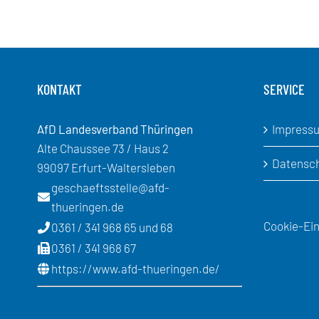
KONTAKT
SERVICE
AfD Landesverband Thüringen
Impress
Alte Chaussee 73 / Haus 2
Datensc
99097 Erfurt-Waltersleben
geschaeftsstelle@afd-
thueringen.de
Cookie-Ein
0361 / 341 968 65 und 68
0361 / 341 968 67
https://www.afd-thueringen.de/