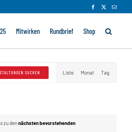
Facebook
X
E-
Mail
025
Mitwirken
Rundbrief
Shop
Veranstaltung
Liste
Monat
Tag
STALTUNGEN SUCHEN
Ansichten-
Navigation
es zu den
nächsten bevorstehenden
eis