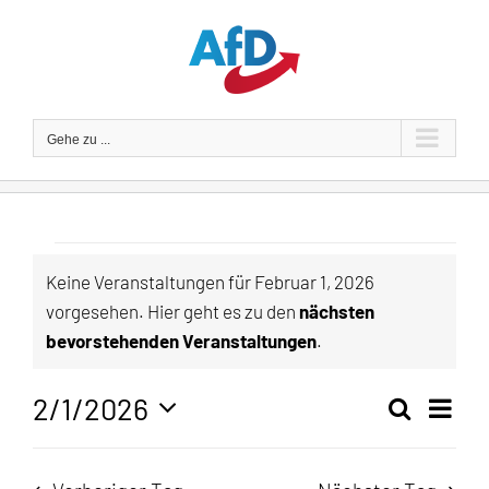
Zum
Inhalt
springen
Gehe zu ...
Veranstaltungen
Keine Veranstaltungen für Februar 1, 2026
vorgesehen. Hier geht es zu den
nächsten
für
Hinweis
bevorstehenden Veranstaltungen
.
Februar
2/1/2026
Veran
Suche
Tag
Veranst
1,
Ansic
Datum
Navig
wählen.
Suche