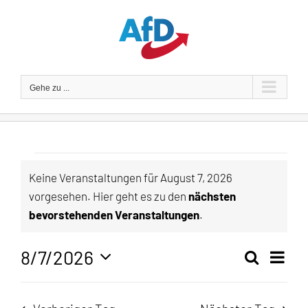
Zum
Inhalt
springen
Gehe zu ...
Veranstaltungen
Keine Veranstaltungen für August 7, 2026
vorgesehen. Hier geht es zu den
nächsten
für
Hinweis
bevorstehenden Veranstaltungen
.
August
8/7/2026
Veran
Suche
Tag
Veranst
7,
Ansic
Datum
Navig
wählen.
Suche