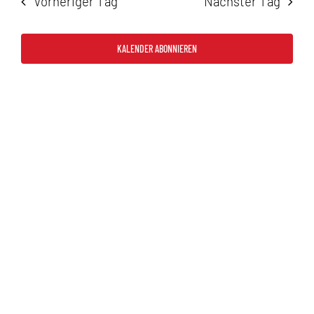
Vorheriger Tag
Nächster Tag
2026
und
Ansicht
KALENDER ABONNIEREN
Navigat