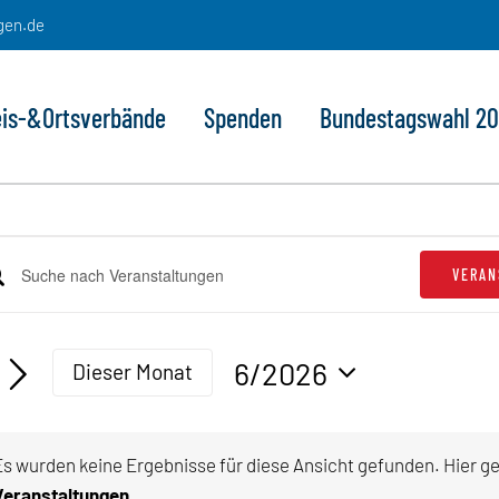
gen.de
eis-&Ortsverbände
Spenden
Bundestagswahl 2
eranstaltungen
VERAN
e
ranstaltungen
lüsselwort
che
geben.
6/2026
Dieser Monat
he
d
Datum
h
sichten,
wählen.
anstaltungen
Es wurden keine Ergebnisse für diese Ansicht gefunden. Hier g
lüsselwort.
vigation
Hinw
Veranstaltungen
.