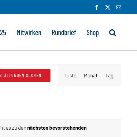
Facebook
X
E-
Mail
025
Mitwirken
Rundbrief
Shop
Veranstaltung
Liste
Monat
Tag
STALTUNGEN SUCHEN
Ansichten-
Navigation
eht es zu den
nächsten bevorstehenden
eis