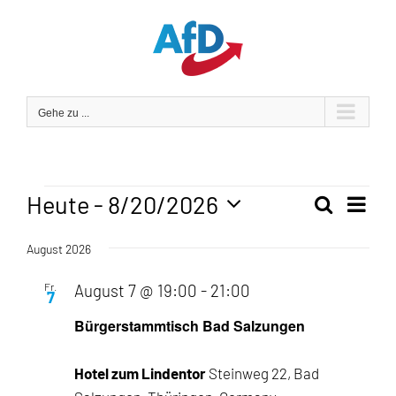
Zum
Inhalt
springen
Gehe zu ...
Veranstaltungen
Heute
 - 
8/20/2026
Veran
Suche
Liste
Veranst
Ansic
Datum
Navig
August 2026
wählen.
Suche
Fr.
August 7 @ 19:00
-
21:00
und
7
Bürgerstammtisch Bad Salzungen
Ansicht
Navigat
Hotel zum Lindentor
Steinweg 22, Bad