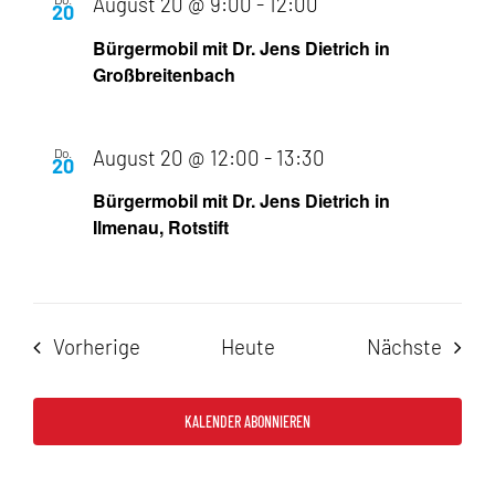
August 20 @ 9:00
-
12:00
20
Bürgermobil mit Dr. Jens Dietrich in
Großbreitenbach
Do.
August 20 @ 12:00
-
13:30
20
Bürgermobil mit Dr. Jens Dietrich in
Ilmenau, Rotstift
Veranstaltungen
Veran
Vorherige
Heute
Nächste
KALENDER ABONNIEREN