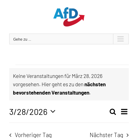
Zum
Inhalt
springen
Gehe zu ...
Veranstaltungen
Keine Veranstaltungen für März 28, 2026
vorgesehen. Hier geht es zu den
nächsten
für
Hinweis
bevorstehenden Veranstaltungen
.
März
3/28/2026
Veran
Suche
Tag
Veranst
28,
Ansic
Datum
Navig
wählen.
Suche
Vorheriger Tag
Nächster Tag