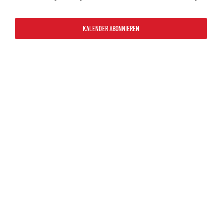
2026
und
Ansicht
KALENDER ABONNIEREN
Navigat