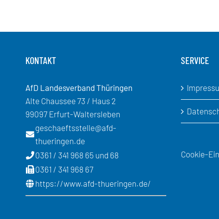
KONTAKT
SERVICE
AfD Landesverband Thüringen
Impress
Alte Chaussee 73 / Haus 2
Datensc
99097 Erfurt-Waltersleben
geschaeftsstelle@afd-
thueringen.de
Cookie-Ein
0361 / 341 968 65 und 68
0361 / 341 968 67
https://www.afd-thueringen.de/