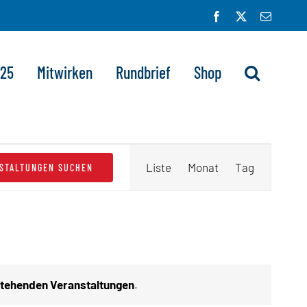
Facebook
X
E-
Mail
025
Mitwirken
Rundbrief
Shop
Veranstaltung
Liste
Monat
Tag
STALTUNGEN SUCHEN
Ansichten-
Navigation
tehenden Veranstaltungen
.