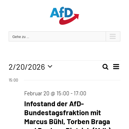
Zum
Inhalt
springen
Gehe zu ...
Veranstaltungen
2/20/2026
Veran
Suche
Tag
Veranst
Ansic
Datum
für
15:00
Navig
wählen.
Suche
Februar 20 @ 15:00
-
17:00
und
Februar
Infostand der AfD-
Ansicht
20,
Bundestagsfraktion mit
Navigat
Marcus Bühl, Torben Braga