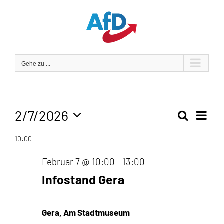
Zum
Inhalt
springen
Gehe zu ...
Veranstaltungen
2/7/2026
Veran
Suche
Tag
Veranst
Ansic
Datum
für
10:00
Navig
wählen.
Suche
Februar 7 @ 10:00
-
13:00
und
Februar
Infostand Gera
Ansicht
7,
Navigat
Gera, Am Stadtmuseum