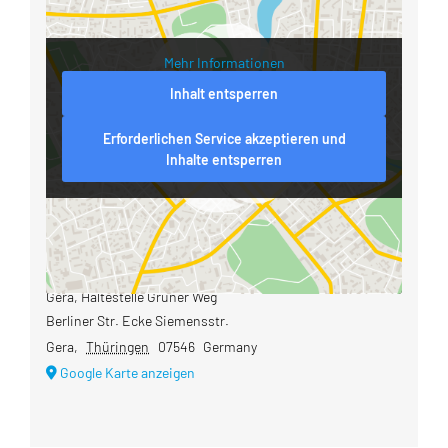
Mehr Informationen
Inhalt entsperren
Erforderlichen Service akzeptieren und
Inhalte entsperren
Veranstaltungsort
Gera, Haltestelle Grüner Weg
Berliner Str. Ecke Siemensstr.
Gera
,
Thüringen
07546
Germany
Google Karte anzeigen