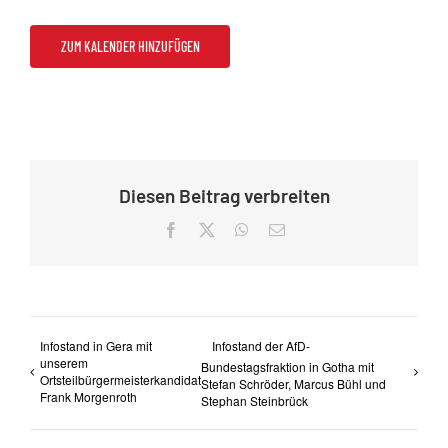
ZUM KALENDER HINZUFÜGEN
Diesen Beitrag verbreiten
Facebook
X
WhatsApp
E-
Mail
Infostand in Gera mit
Infostand der AfD-
unserem
Bundestagsfraktion in Gotha mit
Ortsteilbürgermeisterkandidat
Stefan Schröder, Marcus Bühl und
Frank Morgenroth
Stephan Steinbrück