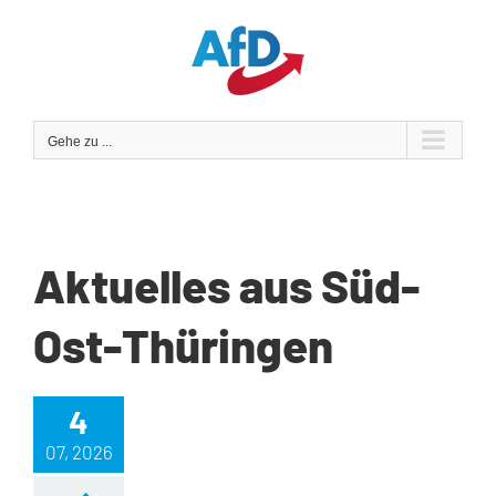
Zum
Inhalt
springen
Gehe zu ...
Aktuelles aus Süd-
Ost-Thüringen
4
07, 2026