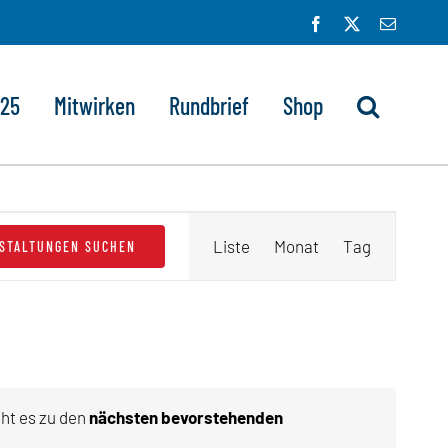
Facebook
X
E-
Mail
025
Mitwirken
Rundbrief
Shop
Veranstaltung
Liste
Monat
Tag
STALTUNGEN SUCHEN
Ansichten-
Navigation
eht es zu den
nächsten bevorstehenden
eis