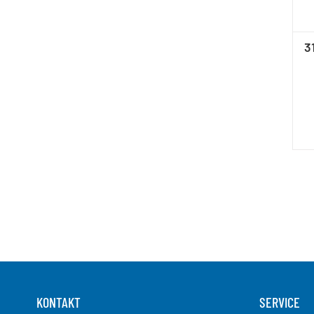
0
3
V
KONTAKT
SERVICE