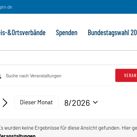
gen.de
eis-&Ortsverbände
Spenden
Bundestagswahl 2
eranstaltungen
VERAN
e
ranstaltungen
lüsselwort
che
geben.
8/2026
Dieser Monat
he
d
Datum
h
sichten,
wählen.
anstaltungen
Es wurden keine Ergebnisse für diese Ansicht gefunden. Hier g
lüsselwort.
vigation
Hinw
Veranstaltungen
.