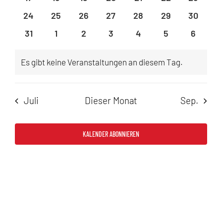
Veranstaltungen
Veranstaltungen
Veranstaltungen
Veranstaltungen
Veranstaltungen
Veranstaltunge
Veranst
0
0
0
0
0
0
0
24
25
26
27
28
29
30
Veranstaltungen
Veranstaltungen
Veranstaltungen
Veranstaltungen
Veranstaltungen
Veranstaltunge
Veranst
0
0
0
0
0
0
0
31
1
2
3
4
5
6
Veranstaltungen
Veranstaltungen
Veranstaltungen
Veranstaltungen
Veranstaltungen
Veranstaltung
Veranst
Es gibt keine Veranstaltungen an diesem Tag.
Hinweis
Juli
Dieser Monat
Sep.
KALENDER ABONNIEREN