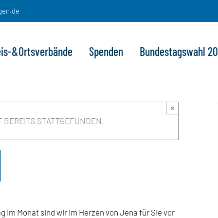
gen.de
eis-&Ortsverbände
Spenden
Bundestagswahl 2
×
T BEREITS STATTGEFUNDEN.
 im Monat sind wir im Herzen von Jena für Sie vor