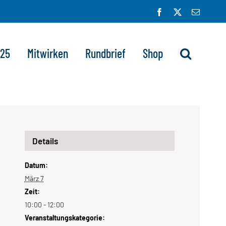
Facebook
X
E-
Mail
025
Mitwirken
Rundbrief
Shop
Details
Datum:
März 7
Zeit:
10:00 - 12:00
Veranstaltungskategorie: