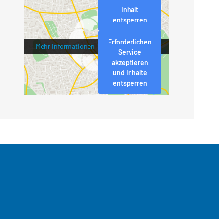
Inhalt
entsperren
Erforderlichen
Mehr Informationen
Service
akzeptieren
und Inhalte
entsperren