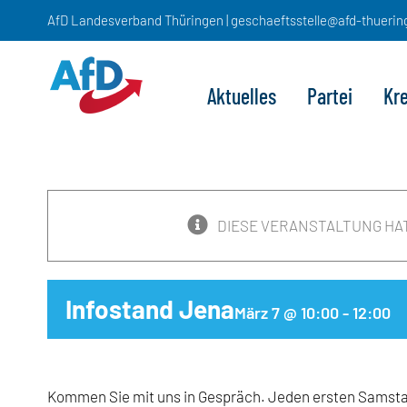
Zum
AfD Landesverband Thüringen | geschaeftsstelle@afd-thuerin
Inhalt
springen
Aktuelles
Partei
Kr
DIESE VERANSTALTUNG HA
Infostand Jena
März 7 @ 10:00
-
12:00
Kommen Sie mit uns in Gespräch. Jeden ersten Samstag