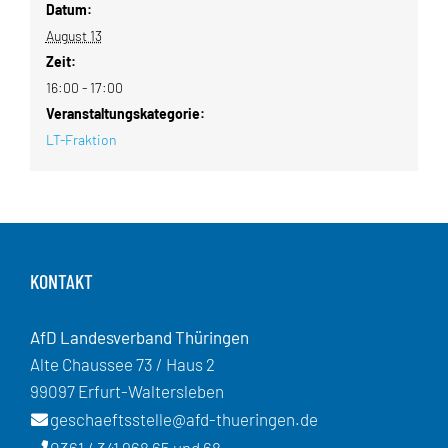
Datum:
August 13
Zeit:
16:00 - 17:00
Veranstaltungskategorie:
LT-Fraktion
KONTAKT
AfD Landesverband Thüringen
Alte Chaussee 73 / Haus 2
99097 Erfurt-Waltersleben
geschaeftsstelle@afd-thueringen.de
0361 / 341 968 65 und 68