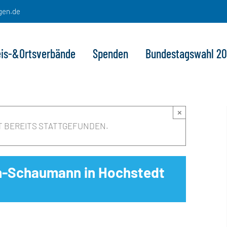
gen.de
eis-&Ortsverbände
Spenden
Bundestagswahl 2
×
T BEREITS STATTGEFUNDEN.
en-Schaumann in Hochstedt