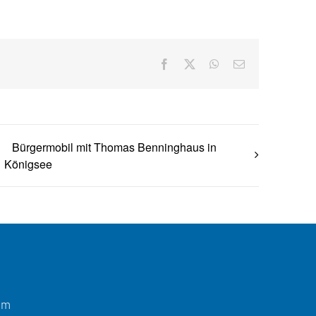
Facebook
X
WhatsApp
E-
Mail
Bürgermobil mit Thomas Benninghaus in
Königsee
um