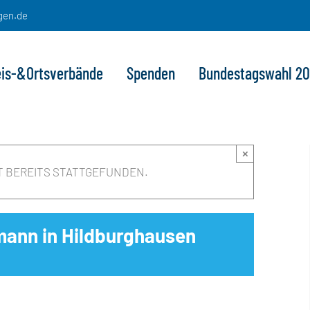
gen.de
eis-&Ortsverbände
Spenden
Bundestagswahl 2
×
T BEREITS STATTGEFUNDEN.
mann in Hildburghausen