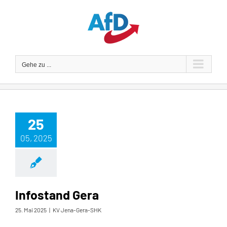
Zum
Inhalt
springen
Gehe zu ...
25
05, 2025
Infostand Gera
25. Mai 2025
|
KV Jena-Gera-SHK