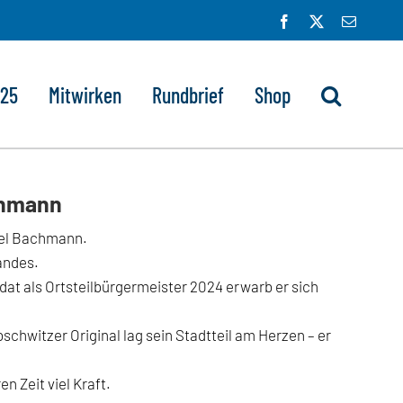
Facebook
X
E-
Mail
025
Mitwirken
Rundbrief
Shop
chmann
ael Bachmann.
andes.
idat als Ortsteilbürgermeister 2024 erwarb er sich
chwitzer Original lag sein Stadtteil am Herzen – er
 Zeit viel Kraft.