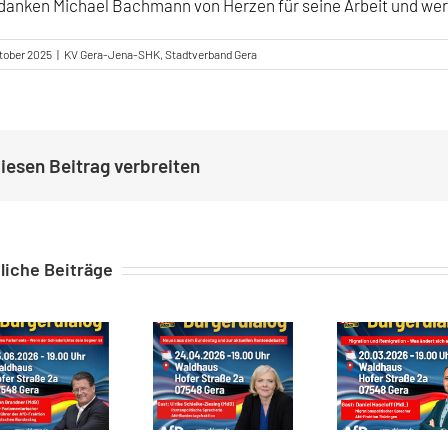
danken Michael Bachmann von Herzen für seine Arbeit und wer
ktober 2025
|
KV Gera-Jena-SHK
,
Stadtverband Gera
iesen Beitrag verbreiten
liche Beiträge
mmenfassung des Bürgerstammtisch in Gera am 05.06.2026
Zusammenfassung zum Bürgerstammtisch vom 24.04.26
Zusammenfassung des Bürgerdialoges in Gera am 20.03.2