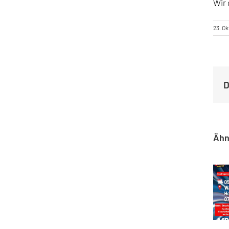
Wir 
23. O
D
Ähn
Zusa