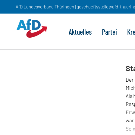
Zum
AfD Landesverband Thüringen | geschaeftsstelle@afd-thuerin
Inhalt
springen
Aktuelles
Partei
Kr
St
Der 
Mich
Als 
Res
Er w
war
Sein