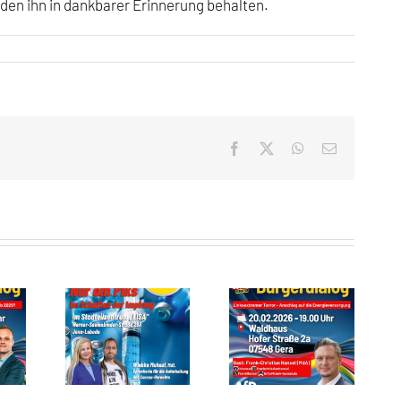
den ihn in dankbarer Erinnerung behalten.
Facebook
X
WhatsApp
E-
Mail
026
Pressemitteilung des AfD-Stadtverbandes Jena
Auswertung des Bürgerstammtisches in Gera, 20.02.2026