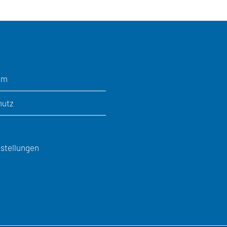
um
hutz
stellungen