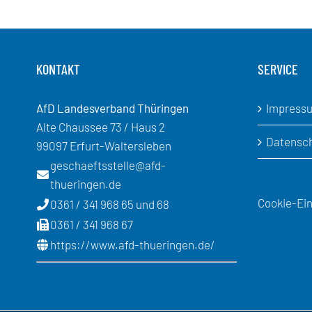
KONTAKT
SERVICE
AfD Landesverband Thüringen
Impress
Alte Chaussee 73 / Haus 2
Datensc
99097 Erfurt-Waltersleben
geschaeftsstelle@afd-
thueringen.de
Cookie-Ein
0361 / 341 968 65 und 68
0361 / 341 968 67
https://www.afd-thueringen.de/