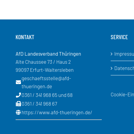
KONTAKT
SERVICE
AfD Landesverband Thüringen
Impress
Alte Chaussee 73 / Haus 2
Datensc
99097 Erfurt-Waltersleben
geschaeftsstelle@afd-
thueringen.de
Cookie-Ein
0361 / 341 968 65 und 68
0361 / 341 968 67
https://www.afd-thueringen.de/