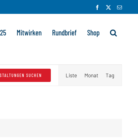
Facebook
X
E-
Mail
025
Mitwirken
Rundbrief
Shop
Veranstaltung
Liste
Monat
Tag
STALTUNGEN SUCHEN
Ansichten-
Navigation